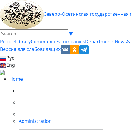
Северо-Осетинская государственная
▼
People
Library
Communities
Companies
Departments
News&
Версия для слабовидящих
Рус
Eng
Home
Administration