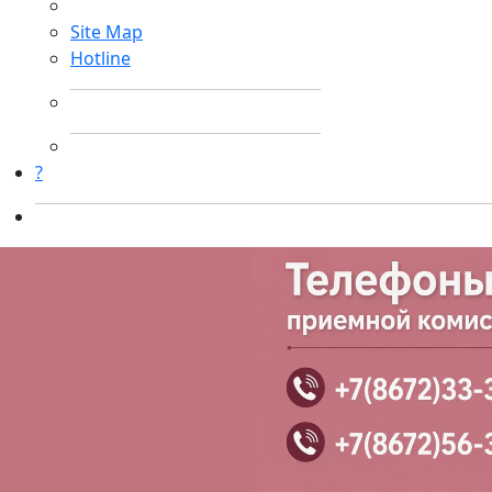
Site Map
Hotline
?