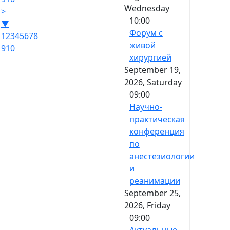
Wednesday
>
10:00
▼
Форум с
1
2
3
4
5
6
7
8
живой
9
10
хирургией
September 19,
2026, Saturday
09:00
Научно-
практическая
конференция
по
анестезиологии
и
реанимации
September 25,
2026, Friday
09:00