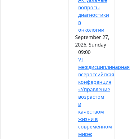
Актуальные
вопросы
диагностики
в
онкологии
September 27,
2026, Sunday
09:00
VI
междисциплинарная
всероссийская
конференция
«Управление
возрастом
и
качеством
жизни в
современном
мире: