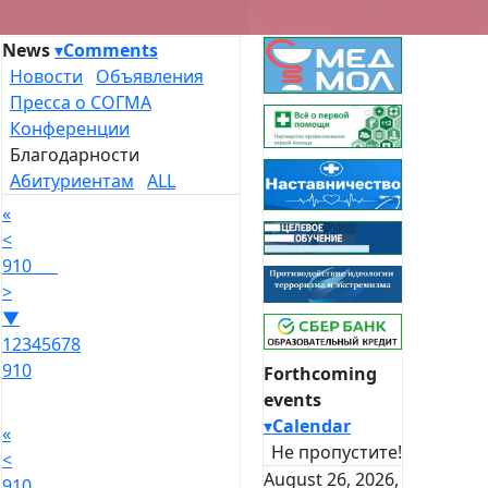
News
▾
Comments
Новости
Объявления
Пресса о СОГМА
Конференции
Благодарности
Абитуриентам
ALL
«
<
9
10
>
▼
1
2
3
4
5
6
7
8
9
10
Forthcoming
events
▾
Calendar
«
Не пропустите!
<
August 26, 2026,
9
10