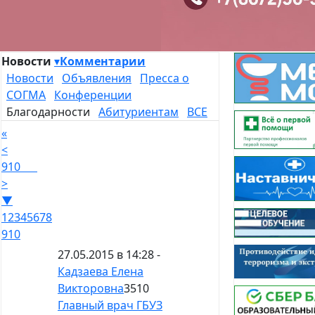
Новости
▾
Комментарии
Новости
Объявления
Пресса о
СОГМА
Конференции
Благодарности
Абитуриентам
ВСЕ
«
<
9
10
>
▼
1
2
3
4
5
6
7
8
9
10
27.05.2015 в 14:28 -
Кадзаева Елена
Викторовна
3510
Главный врач ГБУЗ