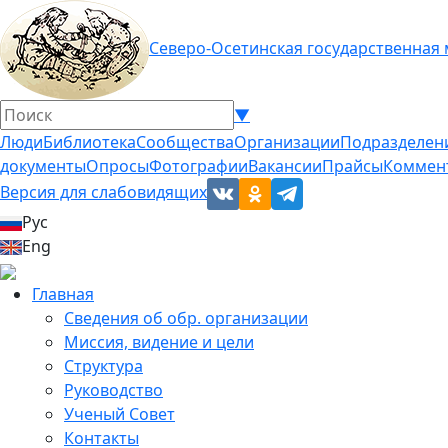
Северо-Осетинская государственная
▼
Люди
Библиотека
Сообщества
Организации
Подразделен
документы
Опросы
Фотографии
Вакансии
Прайсы
Коммен
Версия для слабовидящих
Рус
Eng
Главная
Сведения об обр. организации
Миссия, видение и цели
Структура
Руководство
Ученый Совет
Контакты