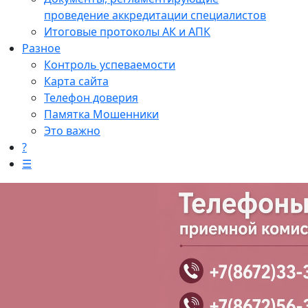
проведение аккредитации специалистов
Итоговые протоколы АК и АПК
Разное
Контроль успеваемости
Карта сайта
Телефон доверия
Памятка Мошенники
Это важно
?
☰