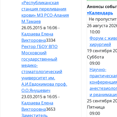
«Республиканская
Анонсы собы
станция переливания
▾
Календарь
крови» МЗ РСО-Алания
Не пропустит
М.Тамаев
26 августа 202
26.05.2015 в 16:06 -
10:00
Кадзаева Елена
Форум с жив
Викторовна
3334
хирургией
Ректор ГБОУ ВПО
19 сентября 20
Московский
Суббота
государственный
09:00
медико-
Научно-
стоматологический
практическа
университет им.
конференция
А.И.Евдокимова проф.
анестезиоло
О.О.Янушевич
и реанимаци
23.03.2015 в 16:05 -
25 сентября 20
Кадзаева Елена
Пятница
Викторовна
3653
09:00
Заместитель