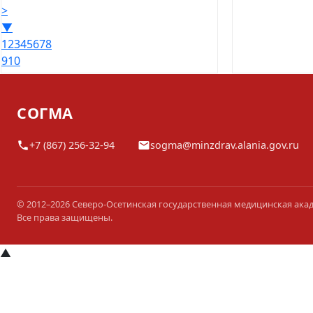
>
▼
1
2
3
4
5
6
7
8
9
10
СОГМА
+7 (867) 256-32-94
sogma@minzdrav.alania.gov.ru
© 2012–2026 Северо-Осетинская государственная медицинская ака
Все права защищены.
▲