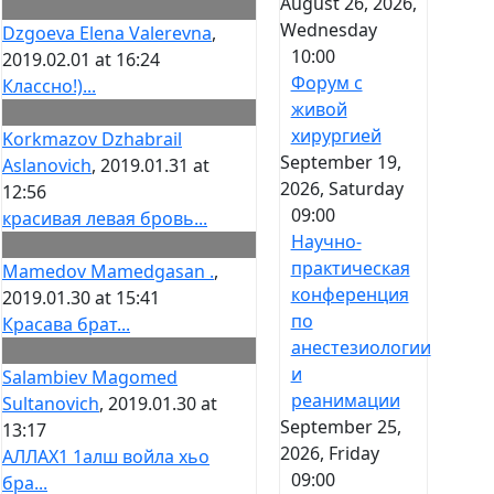
August 26, 2026,
Wednesday
Dzgoeva Elena Valerevna
,
10:00
2019.02.01 at 16:24
Форум с
Классно!)...
живой
хирургией
Korkmazov Dzhabrail
September 19,
Aslanovich
, 2019.01.31 at
2026, Saturday
12:56
09:00
красивая левая бровь...
Научно-
практическая
Mamedov Mamedgasan .
,
конференция
2019.01.30 at 15:41
по
Красава брат...
анестезиологии
и
Salambiev Magomed
реанимации
Sultanovich
, 2019.01.30 at
September 25,
13:17
2026, Friday
АЛЛАХ1 1алш войла хьо
09:00
бра...