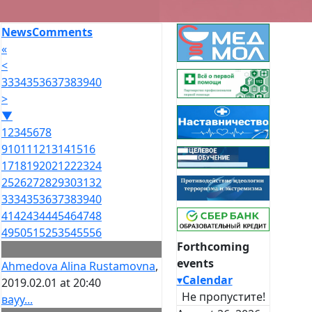
News
Comments
«
<
33
34
35
36
37
38
39
40
>
▼
1
2
3
4
5
6
7
8
9
10
11
12
13
14
15
16
17
18
19
20
21
22
23
24
25
26
27
28
29
30
31
32
33
34
35
36
37
38
39
40
41
42
43
44
45
46
47
48
49
50
51
52
53
54
55
56
Forthcoming
events
Ahmedova Alina Rustamovna
,
▾
Calendar
2019.02.01 at 20:40
Не пропустите!
вауу...