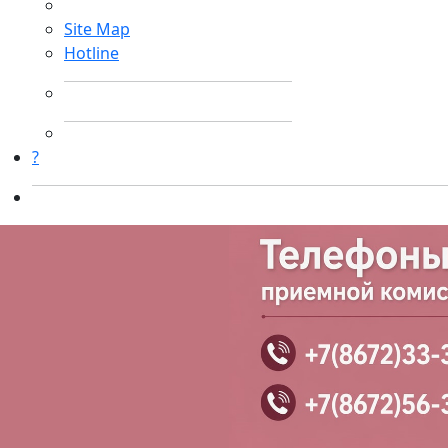
Site Map
Hotline
?