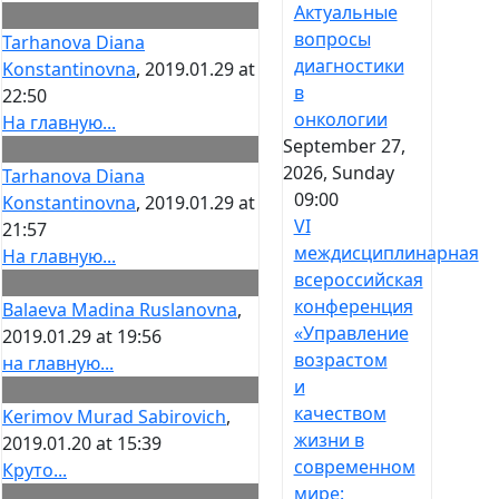
Актуальные
вопросы
Tarhanova Diana
диагностики
Konstantinovna
, 2019.01.29 at
в
22:50
онкологии
На главную...
September 27,
2026, Sunday
Tarhanova Diana
09:00
Konstantinovna
, 2019.01.29 at
VI
21:57
междисциплинарная
На главную...
всероссийская
конференция
Balaeva Madina Ruslanovna
,
«Управление
2019.01.29 at 19:56
возрастом
на главную...
и
качеством
Kerimov Murad Sabirovich
,
жизни в
2019.01.20 at 15:39
современном
Круто...
мире: