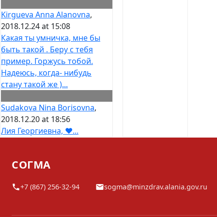
Kirgueva Anna Alanovna
,
2018.12.24 at 15:08
Какая ты умничка, мне бы
быть такой . Беру с тебя
пример. Горжусь тобой.
Надеюсь, когда- нибудь
стану такой же )...
Sudakova Nina Borisovna
,
2018.12.20 at 18:56
Лия Георгиевна, ❤️...
СОГМА
+7 (867) 256-32-94
sogma@minzdrav.alania.gov.ru