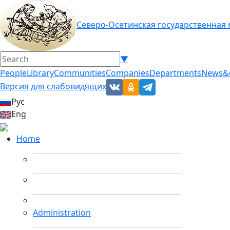
Северо-Осетинская государственная
▼
People
Library
Communities
Companies
Departments
News&
Версия для слабовидящих
Рус
Eng
Home
Administration