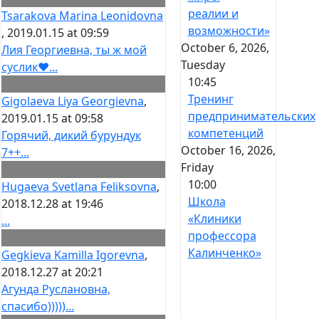
реалии и
Tsarakova Marina Leonidovna
возможности»
, 2019.01.15 at 09:59
October 6, 2026,
Лия Георгиевна, ты ж мой
Tuesday
суслик❤️...
10:45
Тренинг
Gigolaeva Liya Georgievna
,
предпринимательских
2019.01.15 at 09:58
компетенций
Горячий, дикий бурундук
October 16, 2026,
7++...
Friday
10:00
Hugaeva Svetlana Feliksovna
,
Школа
2018.12.28 at 19:46
«Клиники
...
профессора
Калинченко»
Gegkieva Kamilla Igorevna
,
2018.12.27 at 20:21
Агунда Руслановна,
спасибо)))))...