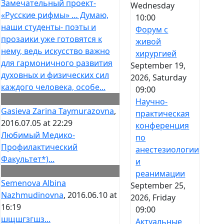
Замечательный проект-
Wednesday
«Русские рифмы» … Думаю,
10:00
наши студенты- поэты и
Форум с
прозаики уже готовятся к
живой
нему, ведь искусство важно
хирургией
для гармоничного развития
September 19,
духовных и физических сил
2026, Saturday
каждого человека, особе...
09:00
Научно-
Gasieva Zarina Taymurazovna
,
практическая
2016.07.05 at 22:29
конференция
Любимый Медико-
по
Профилактический
анестезиологии
Факультет*)...
и
реанимации
Semenova Albina
September 25,
Nazhmudinovna
, 2016.06.10 at
2026, Friday
16:19
09:00
шщшгзгшз...
Актуальные