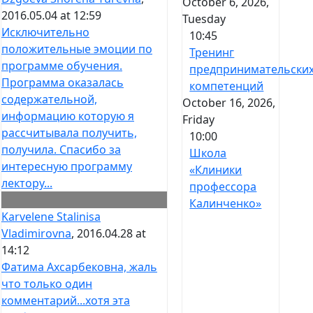
October 6, 2026,
2016.05.04 at 12:59
Tuesday
Исключительно
10:45
положительные эмоции по
Тренинг
программе обучения.
предпринимательски
Программа оказалась
компетенций
содержательной,
October 16, 2026,
информацию которую я
Friday
рассчитывала получить,
10:00
получила. Спасибо за
Школа
интересную программу
«Клиники
лектору...
профессора
Калинченко»
Karvelene Stalinisa
Vladimirovna
, 2016.04.28 at
14:12
Фатима Ахсарбековна, жаль
что только один
комментарий...хотя эта