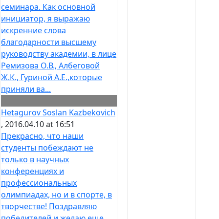
семинара. Как основной
инициатор, я выражаю
искренние слова
благодарности высшему
руководству академии, в лице
Ремизова О.В., Албеговой
Ж.К., Гуриной А.Е.,которые
приняли ва...
Hetagurov Soslan Kazbekovich
, 2016.04.10 at 16:51
Прекрасно, что наши
студенты побеждают не
только в научных
конференциях и
профессиональных
олимпиадах, но и в спорте, в
творчестве! Поздравляю
победителей и желаю еще