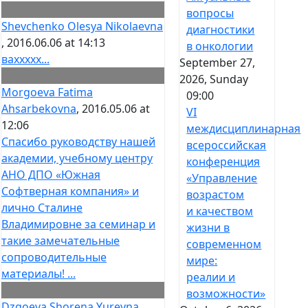
вопросы
Shevchenko Olesya Nikolaevna
диагностики
, 2016.06.06 at 14:13
в онкологии
ваххххх...
September 27,
2026, Sunday
Morgoeva Fatima
09:00
Ahsarbekovna
, 2016.05.06 at
VI
12:06
междисциплинарная
Спасибо руководству нашей
всероссийская
академии, учебному центру
конференция
АНО ДПО «Южная
«Управление
Софтверная компания» и
возрастом
лично Сталине
и качеством
Владимировне за семинар и
жизни в
такие замечательные
современном
сопроводительные
мире:
материалы! ...
реалии и
возможности»
Dzgoeva Shorena Yurevna
,