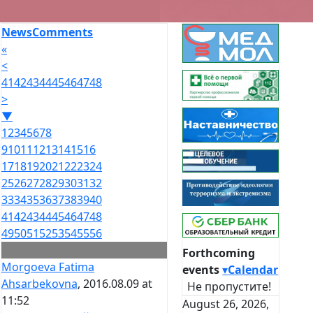
News
Comments
«
<
41
42
43
44
45
46
47
48
>
▼
1
2
3
4
5
6
7
8
9
10
11
12
13
14
15
16
17
18
19
20
21
22
23
24
25
26
27
28
29
30
31
32
33
34
35
36
37
38
39
40
41
42
43
44
45
46
47
48
49
50
51
52
53
54
55
56
Forthcoming
Morgoeva Fatima
events
▾
Calendar
Ahsarbekovna
, 2016.08.09 at
Не пропустите!
11:52
August 26, 2026,