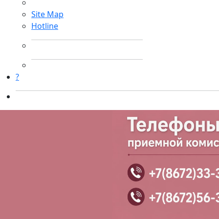
Site Map
Hotline
?