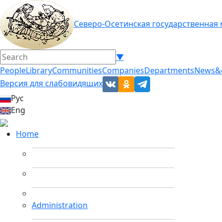
Северо-Осетинская государственная
▼
People
Library
Communities
Companies
Departments
News&
Версия для слабовидящих
Рус
Eng
Home
Administration