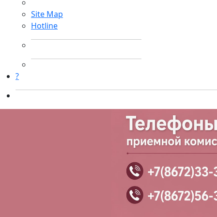
Site Map
Hotline
?