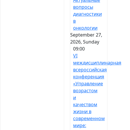
Актуальные
вопросы
диагностики
в
онкологии
September 27,
2026, Sunday
09:00
VI
междисциплинарная
всероссийская
конференция
«Управление
возрастом
и
качеством
жизни в
современном
мире: