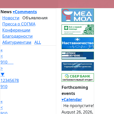
News
▾
Comments
Новости
Объявления
Пресса о СОГМА
Конференции
Благодарности
Абитуриентам
ALL
«
<
9
10
>
▼
1
2
3
4
5
6
7
8
9
10
Forthcoming
events
▾
Calendar
«
Не пропустите!
<
August 26, 2026,
9
10