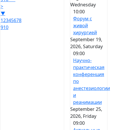
Wednesday
>
10:00
▼
Форум с
1
2
3
4
5
6
7
8
живой
9
10
хирургией
September 19,
2026, Saturday
09:00
Научно-
практическая
конференция
по
анестезиологии
и
реанимации
September 25,
2026, Friday
09:00