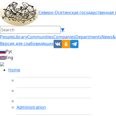
Северо-Осетинская государственная
▼
People
Library
Communities
Companies
Departments
News&
Версия для слабовидящих
Рус
Eng
Home
Administration