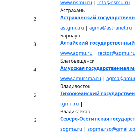
www.nsmu.ru
|
info@nsmu.ru
Астрахань
Астраханский государствен
2
astgmu.ru
|
agma@astranet.ru
Барнаул
Алтайский государственный
3
www.agmu.ru
|
rector@agmu.r
Благовещенск
Амурская государственная 
4
www.amursma.ru
|
agma@amur
Владивосток
Тихоокеанский государстве
5
tgmu.ru
|
Владикавказ
Северо-Осетинская государ
6
sogma.ru
|
sogma.rso@gmail.c