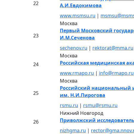
22
А.И.Евдокимова
www.msmsu.ru
|
msmsu@msms
Москва
Первый Московский госуда
23
И.М.Сеченова
sechenov.ru
|
rektorat@mma.ru
Москва
Российская медицинская ак
24
www.rmapo.ru
|
info@rmapo.ru
Москва
Российский национальный 
25
им. Н.И.Пирогова
rsmu.ru
|
rsmu@rsmu.ru
Нижний Новгород
Приволжский исследовател
26
nizhgma.ru
|
rector@gma.nnov.