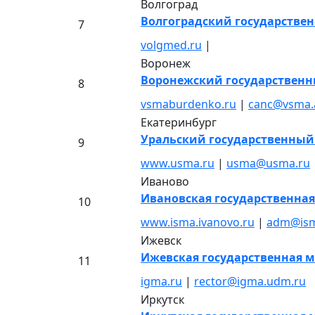
Волгоград
Волгоградский государстве
7
volgmed.ru
|
Воронеж
Воронежский государственн
8
vsmaburdenko.ru
|
canc@vsma.
Екатеринбург
Уральский государственный
9
www.usma.ru
|
usma@usma.ru
Иваново
Ивановская государственная
10
www.isma.ivanovo.ru
|
adm@ism
Ижевск
Ижевская государственная 
11
igma.ru
|
rector@igma.udm.ru
Иркутск