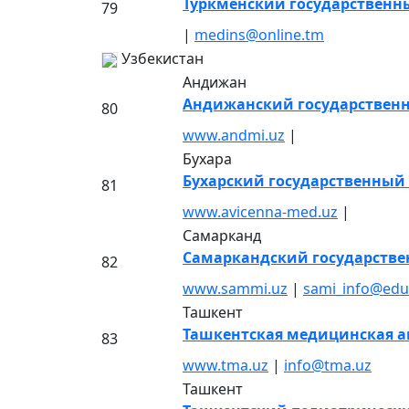
Туркменский государственн
79
|
medins@online.tm
Узбекистан
Андижан
Андижанский государствен
80
www.andmi.uz
|
Бухара
Бухарский государственный
81
www.avicenna-med.uz
|
Самарканд
Самаркандский государств
82
www.sammi.uz
|
sami_info@edu
Ташкент
Ташкентская медицинская 
83
www.tma.uz
|
info@tma.uz
Ташкент