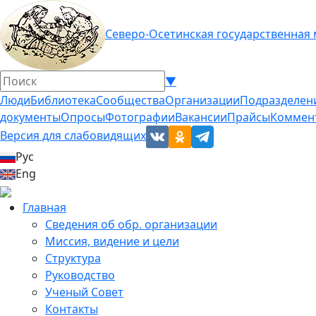
Северо-Осетинская государственная
▼
Люди
Библиотека
Сообщества
Организации
Подразделен
документы
Опросы
Фотографии
Вакансии
Прайсы
Коммен
Версия для слабовидящих
Рус
Eng
Главная
Сведения об обр. организации
Миссия, видение и цели
Структура
Руководство
Ученый Совет
Контакты