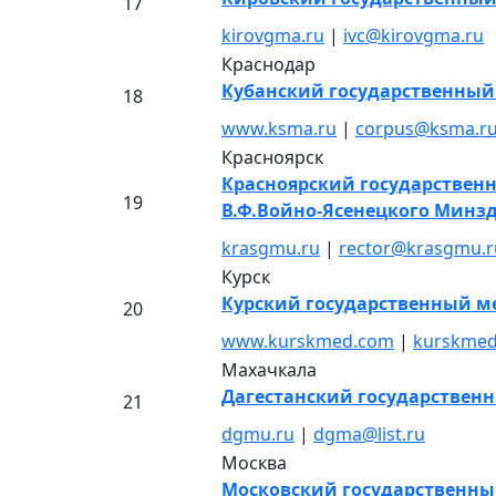
17
kirovgma.ru
|
ivc@kirovgma.ru
Краснодар
Кубанский государственный
18
www.ksma.ru
|
corpus@ksma.r
Красноярск
Красноярский государствен
19
В.Ф.Войно-Ясенецкого Минз
krasgmu.ru
|
rector@krasgmu.r
Курск
Курский государственный м
20
www.kurskmed.com
|
kurskmed
Махачкала
Дагестанский государствен
21
dgmu.ru
|
dgma@list.ru
Москва
Московский государственны