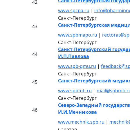
Санкт-Петербургская госуд
42
www.spcpa.ru
|
info@pharminn
Санкт-Петербург
Санкт-Петербургская медиц
43
www.spbmapo.ru
|
rectorat@s
Санкт-Петербург
Санкт-Петербургский госуд
44
И.П.Павлова
www.spb-gmu.ru
|
feedback@s
Санкт-Петербург
Санкт-Петербургский медик
45
www.spbmti.ru
|
mail@spbmti.r
Санкт-Петербург
Северо-Западный государст
46
И.И.Мечникова
www.mechnik.spb.ru
|
mechnik
Саратов