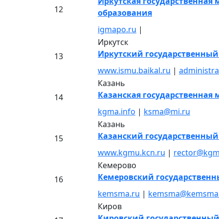
Иркутская государственная
12
образования
igmapo.ru
|
Иркутск
Иркутский государственный
13
www.ismu.baikal.ru
|
administra
Казань
Казанская государственная
14
kgma.info
|
ksma@mi.ru
Казань
Казанский государственный
15
www.kgmu.kcn.ru
|
rector@kgm
Кемерово
Кемеровский государствен
16
kemsma.ru
|
kemsma@kemsma.
Киров
Кировский государственны