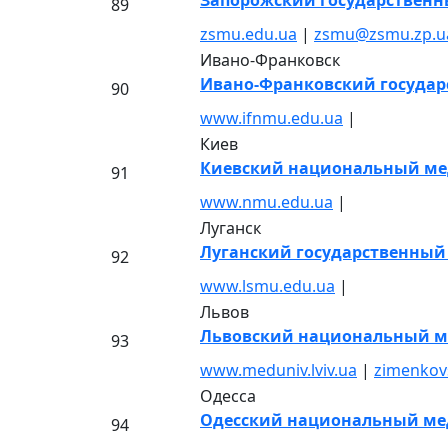
Запорожский государствен
89
zsmu.edu.ua
|
zsmu@zsmu.zp.u
Ивано-Франковск
Ивано-Франковский госуда
90
www.ifnmu.edu.ua
|
Киев
Киевский национальный мед
91
www.nmu.edu.ua
|
Луганск
Луганский государственный
92
www.lsmu.edu.ua
|
Львов
Львовский национальный ме
93
www.meduniv.lviv.ua
|
zimenkov
Одесса
Одесский национальный ме
94