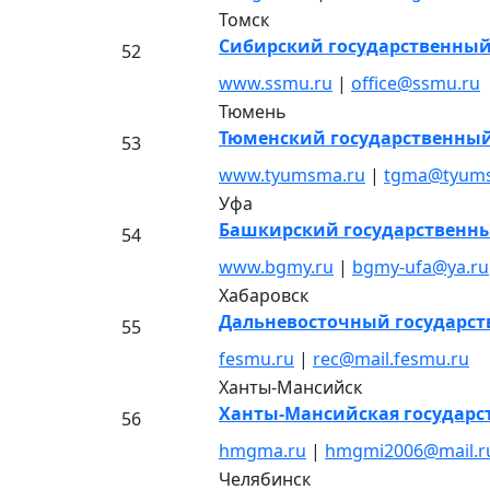
Томск
Сибирский государственны
52
www.ssmu.ru
|
office@ssmu.ru
Тюмень
Тюменский государственны
53
www.tyumsma.ru
|
tgma@tyum
Уфа
Башкирский государственн
54
www.bgmy.ru
|
bgmy-ufa@ya.ru
Хабаровск
Дальневосточный государс
55
fesmu.ru
|
rec@mail.fesmu.ru
Ханты-Мансийск
Ханты-Мансийская государс
56
hmgma.ru
|
hmgmi2006@mail.r
Челябинск