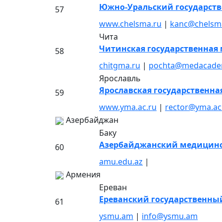
Южно-Уральский государст
57
www.chelsma.ru
|
kanc@chelsm
Чита
Читинская государственная
58
chitgma.ru
|
pochta@medacadem
Ярославль
Ярославская государственн
59
www.yma.ac.ru
|
rector@yma.ac
Азербайджан
Баку
Азербайджанский медицинс
60
amu.edu.az
|
Армения
Ереван
Ереванский государственны
61
ysmu.am
|
info@ysmu.am