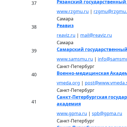
Рязанский государственный
37
www.rzgmu.ru
|
rzgmu@rzgmu.
Самара
Реавиз
38
reaviz.ru
|
mail@reaviz.ru
Самара
Самарский государственны
39
www.samsmu.ru
|
info@samsmu
Санкт-Петербург
Военно-медицинская Академ
40
vmeda.org
|
post@www.vmeda.s
Санкт-Петербург
Санкт-Петербургская госуда
41
академия
www.gpma.ru
|
spb@gpma.ru
Санкт-Петербург