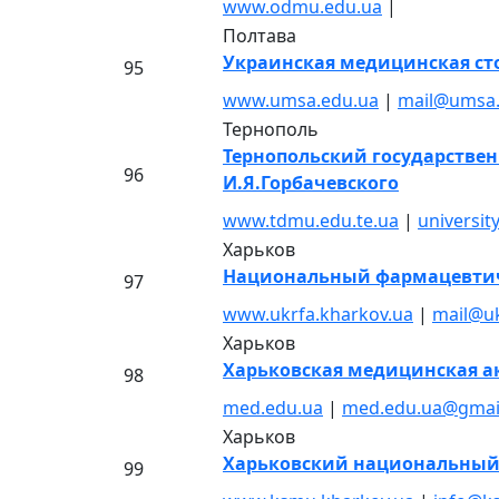
www.odmu.edu.ua
|
Полтава
Украинская медицинская ст
95
www.umsa.edu.ua
|
mail@umsa.
Тернополь
Тернопольский государстве
96
И.Я.Горбачевского
www.tdmu.edu.te.ua
|
universi
Харьков
Национальный фармацевтич
97
www.ukrfa.kharkov.ua
|
mail@uk
Харьков
Харьковская медицинская а
98
med.edu.ua
|
med.edu.ua@gmai
Харьков
Харьковский национальный
99