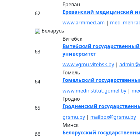
Ереван
Ереванский медицинский ин
62
www.armmed.am
|
med_mehrab
Беларусь
Витебск
Витебский государственны
63
университет
www.vgmu.vitebsk.by
|
admin@v
Гомель
Гомельский государственны
64
www.medinstitut.gomel.by
|
med
Гродно
Гродненский государственн
65
grsmu.by
|
mailbox@grsmu.by
Минск
Белорусский государственн
66