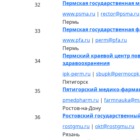
Пермская государственная м
32
www.psma.ru
|
rector@psma.ru
Пермь
Пермская государственная 
33
www.pfa.ru
|
perm@pfa.ru
Пермь
Пермский краевой центр п
34
здравоохранения
ipk-perm.ru
|
sbupk@permocpk
Пятигорск
Пятигорский медико-фарма
35
pmedpharm.ru
|
farmnauka@ma
Ростов-на-Дону
Ростовский государственны
36
rostgmu.ru
|
okt@rostgmu.ru
Рязань