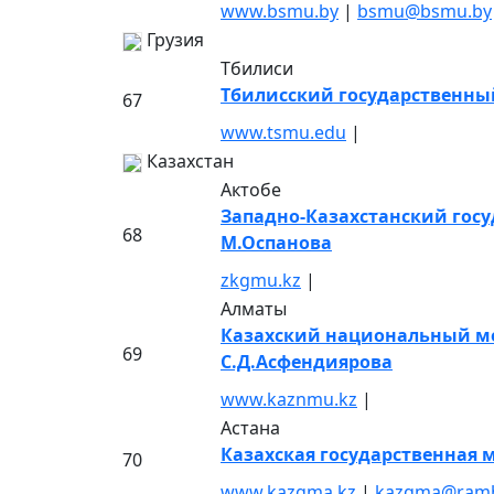
www.bsmu.by
|
bsmu@bsmu.by
Грузия
Тбилиси
Тбилисский государственны
67
www.tsmu.edu
|
Казахстан
Актобе
Западно-Казахстанский гос
68
М.Оспанова
zkgmu.kz
|
Алматы
Казахский национальный м
69
С.Д.Асфендиярова
www.kaznmu.kz
|
Астана
Казахская государственная
70
www.kazgma.kz
|
kazgma@rambl