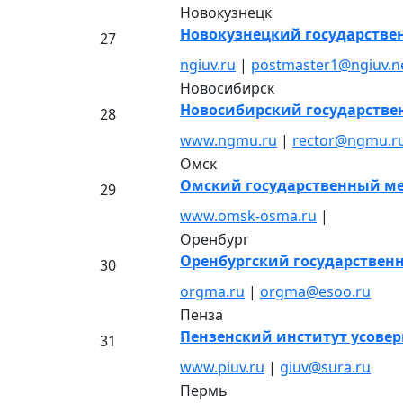
Новокузнецк
Новокузнецкий государстве
27
ngiuv.ru
|
postmaster1@ngiuv.n
Новосибирск
Новосибирский государств
28
www.ngmu.ru
|
rector@ngmu.r
Омск
Омский государственный м
29
www.omsk-osma.ru
|
Оренбург
Оренбургский государствен
30
orgma.ru
|
orgma@esoo.ru
Пенза
Пензенский институт усове
31
www.piuv.ru
|
giuv@sura.ru
Пермь