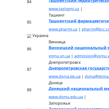
Ташкентский педиатрическ
84
www.tashpmi.uz
|
Ташкент
Ташкентский фармацевтиче
85
www.pharmi.uz
|
pharmi@bcc.c
Украина
Винница
Винницкий национальный м
86
vnmu.vn.ua
|
admission@vsmu.v
Днепропетровск
Днепропетровская государс
87
www.dsma.dp.ua
|
dsma@dsma.
Донецк
Донецкий национальный ме
88
www.dsmu.edu.ua
|
Запорожье