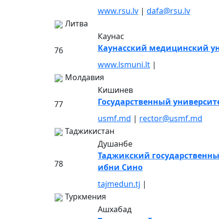
www.rsu.lv
|
dafa@rsu.lv
Литва
Каунас
Каунасский медицинский у
76
www.lsmuni.lt
|
Молдавия
Кишинев
Государственный университ
77
usmf.md
|
rector@usmf.md
Таджикистан
Душанбе
Таджикский государственн
78
ибни Сино
tajmedun.tj
|
Туркмения
Ашхабад