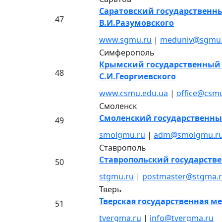
Саратовский государственн
47
В.И.Разумовского
www.sgmu.ru
|
meduniv@sgmu.
Симферополь
Крымский государственный
48
С.И.Георгиевского
www.csmu.edu.ua
|
office@csmu
Смоленск
Смоленский государственн
49
smolgmu.ru
|
adm@smolgmu.r
Ставрополь
Ставропольский государств
50
stgmu.ru
|
postmaster@stgma.
Тверь
Тверская государственная 
51
tvergma.ru
|
info@tvergma.ru