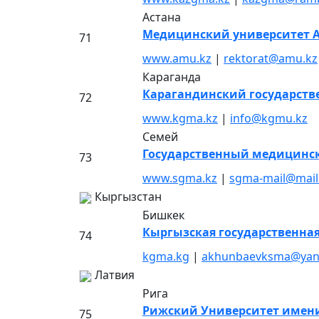
Астана
Медицинский университет 
71
www.amu.kz
|
rektorat@amu.kz
Караганда
Карагандинский государст
72
www.kgma.kz
|
info@kgmu.kz
Семей
Государственный медицинск
73
www.sgma.kz
|
sgma-mail@mail
Кыргызстан
Бишкек
Кыргызская государственна
74
kgma.kg
|
akhunbaevksma@yan
Латвия
Рига
Рижский Университет имени
75