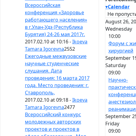
Всероссийская
▾
Calendar
конференция «Здоровье
Не пропуст
работающего населения»
August 26, 20
в г.Улан-Удэ (Республика
Wednesday
Бурятия) 24-26 мая 2017г.
10:00
2017.02.10 at 10:16 -
Ikoeva
Форум с ж
Tamara Igorevna
2552
хирургией
Ежегодные межвузовские
September 19
научные студенческие
Saturday
слушания. Дата
09:00
проведения: 16 марта 2017
Научно-
года. Место проведения: г.
практическ
Ставрополь,
конференц
2017.02.10 at 09:18 -
Ikoeva
анестезиол
Tamara Igorevna
2477
реанимаци
Всероссийский конкурс
September 25
молодежных авторских
Friday
проектов и проектов в
09:00