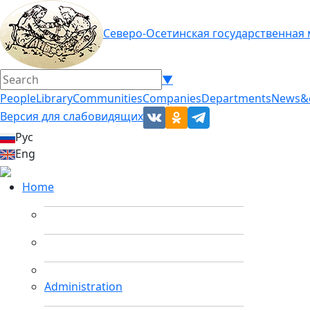
Северо-Осетинская государственная
▼
People
Library
Communities
Companies
Departments
News&
Версия для слабовидящих
Рус
Eng
Home
Administration