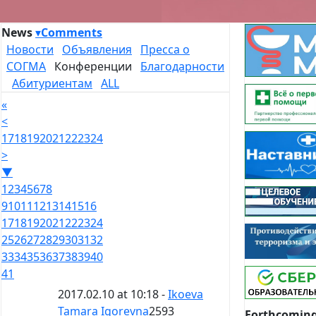
News
▾
Comments
Новости
Объявления
Пресса о
СОГМА
Конференции
Благодарности
Абитуриентам
ALL
«
<
17
18
19
20
21
22
23
24
>
▼
1
2
3
4
5
6
7
8
9
10
11
12
13
14
15
16
17
18
19
20
21
22
23
24
25
26
27
28
29
30
31
32
33
34
35
36
37
38
39
40
41
2017.02.10 at 10:18 -
Ikoeva
Tamara Igorevna
2593
Forthcoming