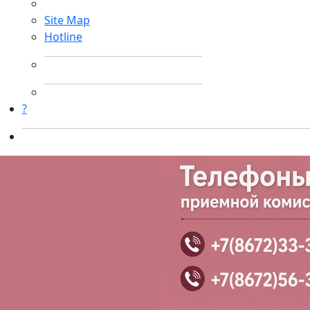
Site Map
Hotline
?