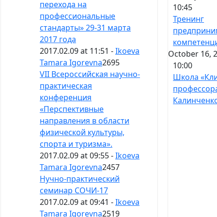
перехода на
10:45
профессиональные
Тренинг
стандарты» 29-31 марта
предприни
2017 года
компетенц
2017.02.09 at 11:51 -
Ikoeva
October 16, 2
Tamara Igorevna
2695
10:00
VII Всероссийская научно-
Школа «Кл
практическая
профессор
конференция
Калинченк
«Перспективные
направления в области
физической культуры,
спорта и туризма».
2017.02.09 at 09:55 -
Ikoeva
Tamara Igorevna
2457
Нучно-практический
семинар СОЧИ-17
2017.02.09 at 09:41 -
Ikoeva
Tamara Igorevna
2519