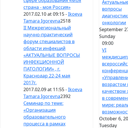
сфере образования «Моя
Актуальны
страна - моя Россия»
вопросы
2017.02.10 at 09:15 -
Ikoeva
диагностик
Tamara Igorevna
2518
онкологии
II Межрегиональный
September 27
научно-практический
Sunday
форум специалистов в
09:00
области инфекций
VI
«АКТУАЛЬНЫЕ ВОПРОСЫ
междисцип
ИНФЕКЦИОННОЙ
всероссийс
ПАТОЛОГИИ» , г.
конференц
Краснодар 22-24 мая
«Управлен
2017г.
возрастом 
2017.02.09 at 11:55 -
Ikoeva
качеством
Tamara Igorevna
2392
в совреме
Семинар по теме:
мире: реал
«Организация
возможнос
образовательного
October 6, 20
процесса в рамках
Tuesday