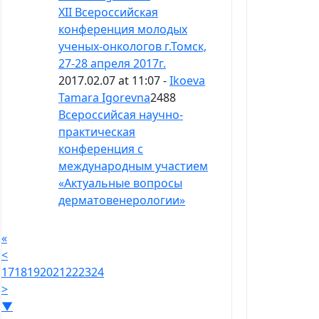
XII Всероссийская
конференция молодых
ученых-онкологов г.Томск,
27-28 апреля 2017г.
2017.02.07 at 11:07 -
Ikoeva
Tamara Igorevna
2488
Всероссийсая научно-
практическая
конференция с
международным участием
«Актуальные вопросы
дерматовенерологии»
«
<
17
18
19
20
21
22
23
24
>
▼