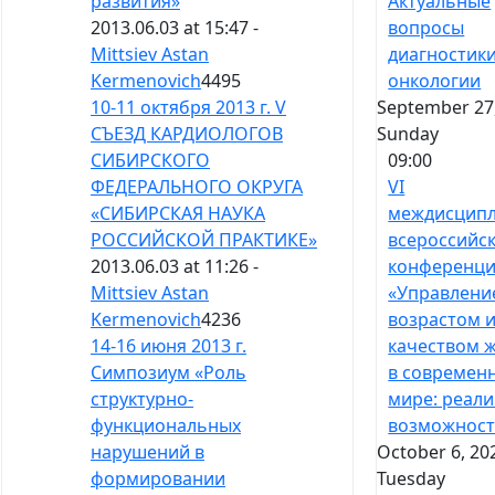
Актуальные
развития»
вопросы
2013.06.03 at 15:47 -
диагностики
Mittsiev Astan
онкологии
Kermenovich
4495
September 27,
10-11 октября 2013 г. V
Sunday
СЪЕЗД КАРДИОЛОГОВ
09:00
СИБИРСКОГО
VI
ФЕДЕРАЛЬНОГО ОКРУГА
междисцип
«СИБИРСКАЯ НАУКА
всероссийс
РОССИЙСКОЙ ПРАКТИКЕ»
конференц
2013.06.03 at 11:26 -
«Управлени
Mittsiev Astan
возрастом 
Kermenovich
4236
качеством 
14-16 июня 2013 г.
в современ
Симпозиум «Роль
мире: реали
структурно-
возможност
функциональных
October 6, 20
нарушений в
Tuesday
формировании