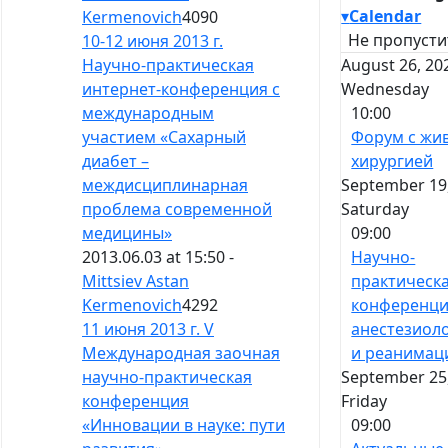
▾
Calendar
Kermenovich
4090
Не пропусти
10-12 июня 2013 г.
August 26, 20
Научно-практическая
Wednesday
интернет-конференция с
10:00
международным
Форум с жи
участием «Сахарный
хирургией
диабет –
September 19,
междисциплинарная
Saturday
проблема современной
09:00
медицины»
Научно-
2013.06.03 at 15:50 -
практическ
Mittsiev Astan
конференци
Kermenovich
4292
анестезиол
11 июня 2013 г. V
и реанимац
Международная заочная
September 25,
научно-практическая
Friday
конференция
09:00
«Инновации в науке: пути