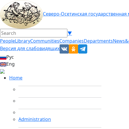
Северо-Осетинская государственная
▼
People
Library
Communities
Companies
Departments
News&
Версия для слабовидящих
Рус
Eng
Home
Administration