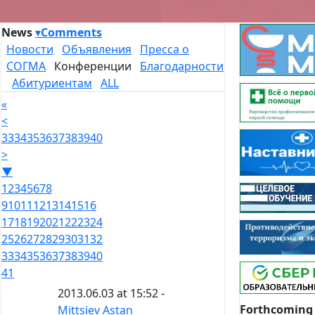
News
▾
Comments
Новости
Объявления
Пресса о
СОГМА
Конференции
Благодарности
Абитуриентам
ALL
«
<
33
34
35
36
37
38
39
40
>
▼
1
2
3
4
5
6
7
8
9
10
11
12
13
14
15
16
17
18
19
20
21
22
23
24
25
26
27
28
29
30
31
32
33
34
35
36
37
38
39
40
41
2013.06.03 at 15:52 -
Forthcoming
Mittsiev Astan