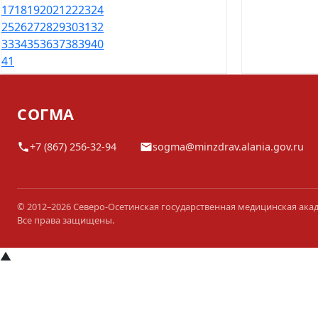
17
18
19
20
21
22
23
24
25
26
27
28
29
30
31
32
33
34
35
36
37
38
39
40
41
СОГМА
+7 (867) 256-32-94
sogma@minzdrav.alania.gov.ru
© 2012–2026 Северо-Осетинская государственная медицинская ака
Все права защищены.
▲