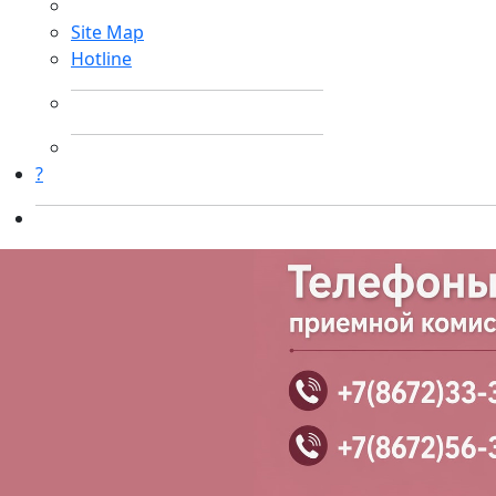
Site Map
Hotline
?