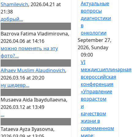
Актуальные
Shamilevich
, 2026.04.21 at
вопросы
21:38
диагностики
добрый...
в
онкологии
Bazrova Fatima Vladimirovna
,
September 27,
2026.04.06 at 14:16
2026, Sunday
можно поменять на эту
09:00
фото?...
VI
междисциплинарная
Alhaev Muslim Alaudinovich
,
всероссийская
2026.03.16 at 20:20
конференция
ну шедевр...
«Управление
возрастом
Musaeva Aida Ibaydullaevna
,
и
2026.03.12 at 13:49
качеством
...
жизни в
современном
Tataeva Ayza Ilyasovna
,
мире:
2026.03.09 at 13:05