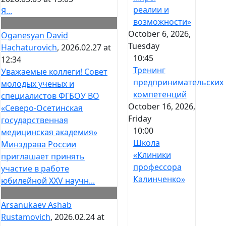
реалии и
Я...
возможности»
October 6, 2026,
Oganesyan David
Tuesday
Hachaturovich
, 2026.02.27 at
10:45
12:34
Тренинг
Уважаемые коллеги! Совет
предпринимательских
молодых ученых и
компетенций
специалистов ФГБОУ ВО
October 16, 2026,
«Северо-Осетинская
Friday
государственная
10:00
медицинская академия»
Школа
Минздрава России
«Клиники
приглашает принять
профессора
участие в работе
Калинченко»
юбилейной XXV научн...
Arsanukaev Ashab
Rustamovich
, 2026.02.24 at