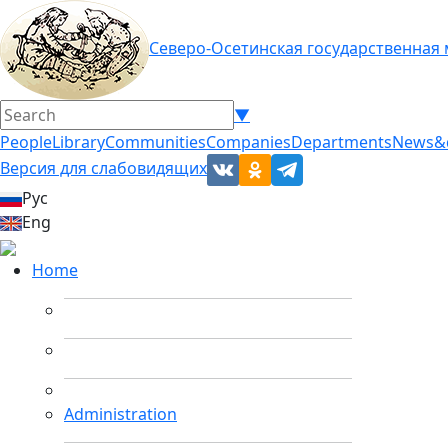
Северо-Осетинская государственная
▼
People
Library
Communities
Companies
Departments
News&
Версия для слабовидящих
Рус
Eng
Home
Administration