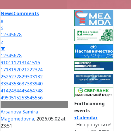
News
Comments
«
<
1
2
3
4
5
6
7
8
>
▼
1
2
3
4
5
6
7
8
9
10
11
12
13
14
15
16
17
18
19
20
21
22
23
24
25
26
27
28
29
30
31
32
33
34
35
36
37
38
39
40
41
42
43
44
45
46
47
48
49
50
51
52
53
54
55
56
Forthcoming
events
Arsanova Samira
▾
Calendar
Magomedovna
, 2026.05.02 at
Не пропустите!
23:51