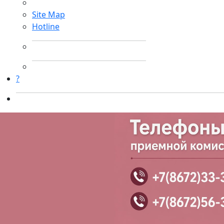
Site Map
Hotline
?