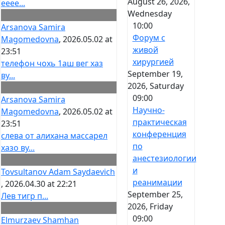
August 26, 2026,
ееее...
Wednesday
10:00
Arsanova Samira
Форум с
Magomedovna
, 2026.05.02 at
живой
23:51
хирургией
телефон чохь 1аш вег хаз
September 19,
ву...
2026, Saturday
09:00
Arsanova Samira
Научно-
Magomedovna
, 2026.05.02 at
практическая
23:51
конференция
слева от алихана массарел
по
хазо ву...
анестезиологии
и
Tovsultanov Adam Saydaevich
реанимации
, 2026.04.30 at 22:21
September 25,
Лев тигр п...
2026, Friday
09:00
Elmurzaev Shamhan