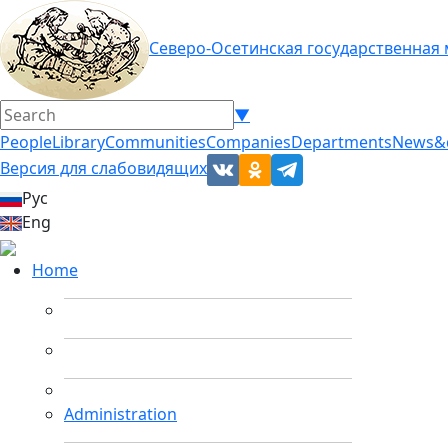
Северо-Осетинская государственная
▼
People
Library
Communities
Companies
Departments
News&
Версия для слабовидящих
Рус
Eng
Home
Administration