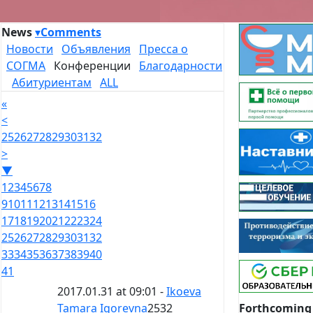
News
▾
Comments
Новости
Объявления
Пресса о
СОГМА
Конференции
Благодарности
Абитуриентам
ALL
«
<
25
26
27
28
29
30
31
32
>
▼
1
2
3
4
5
6
7
8
9
10
11
12
13
14
15
16
17
18
19
20
21
22
23
24
25
26
27
28
29
30
31
32
33
34
35
36
37
38
39
40
41
2017.01.31 at 09:01 -
Ikoeva
Forthcoming
Tamara Igorevna
2532