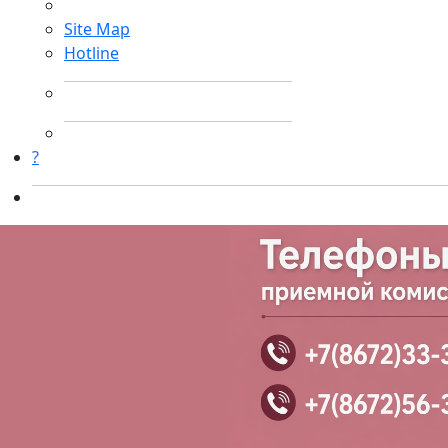
Site Map
Hotline
?