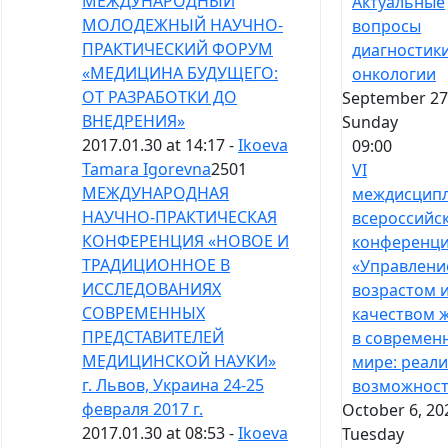
МЕЖДУНАРОДНЫЙ
Актуальные
МОЛОДЕЖНЫЙ НАУЧНО-
вопросы
ПРАКТИЧЕСКИЙ ФОРУМ
диагностики
«МЕДИЦИНА БУДУЩЕГО:
онкологии
ОТ РАЗРАБОТКИ ДО
September 27,
ВНЕДРЕНИЯ»
Sunday
2017.01.30 at 14:17 -
Ikoeva
09:00
Tamara Igorevna
2501
VI
МЕЖДУНАРОДНАЯ
междисцип
НАУЧНО-ПРАКТИЧЕСКАЯ
всероссийс
КОНФЕРЕНЦИЯ «НОВОЕ И
конференц
ТРАДИЦИОННОЕ В
«Управлени
ИССЛЕДОВАНИЯХ
возрастом 
СОВРЕМЕННЫХ
качеством 
ПРЕДСТАВИТЕЛЕЙ
в современ
МЕДИЦИНСКОЙ НАУКИ»
мире: реали
г. Львов, Украина 24-25
возможност
февраля 2017 г.
October 6, 20
2017.01.30 at 08:53 -
Ikoeva
Tuesday