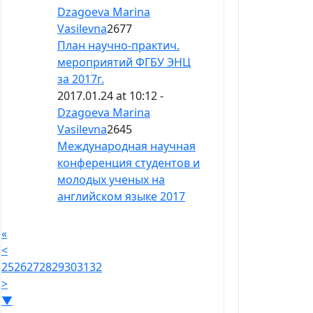
Dzagoeva Marina
Vasilevna
2677
План научно-практич.
мероприятий ФГБУ ЭНЦ
за 2017г.
2017.01.24 at 10:12 -
Dzagoeva Marina
Vasilevna
2645
Международная научная
конференция студентов и
молодых ученых на
английском языке 2017
«
<
25
26
27
28
29
30
31
32
>
▼