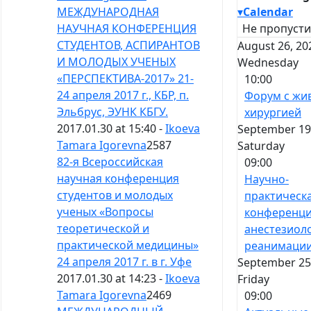
▾
Calendar
МЕЖДУНАРОДНАЯ
Не пропусти
НАУЧНАЯ КОНФЕРЕНЦИЯ
СТУДЕНТОВ, АСПИРАНТОВ
August 26, 20
И МОЛОДЫХ УЧЕНЫХ
Wednesday
«ПЕРСПЕКТИВА-2017» 21-
10:00
24 апреля 2017 г., КБР, п.
Форум с жи
Эльбрус, ЭУНК КБГУ.
хирургией
2017.01.30 at 15:40 -
Ikoeva
September 19,
Tamara Igorevna
2587
Saturday
82-я Всероссийская
09:00
научная конференция
Научно-
студентов и молодых
практическ
ученых «Вопросы
конференци
теоретической и
анестезиол
практической медицины»
реанимаци
24 апреля 2017 г. в г. Уфе
September 25,
2017.01.30 at 14:23 -
Ikoeva
Friday
Tamara Igorevna
2469
09:00