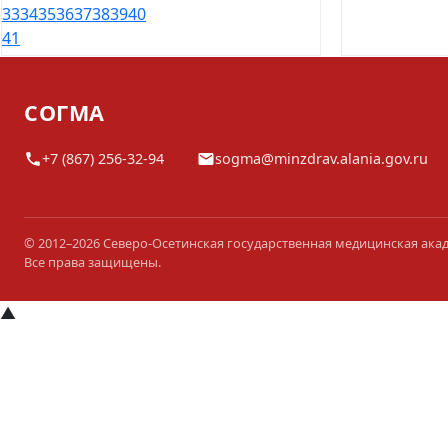
33
34
35
36
37
38
39
40
41
СОГМА
+7 (867) 256-32-94
sogma@minzdrav.alania.gov.ru
© 2012–2026 Северо-Осетинская государственная медицинская ака
Все права защищены.
▲