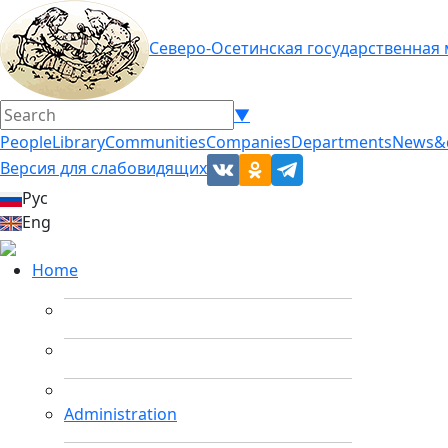
Северо-Осетинская государственная
▼
People
Library
Communities
Companies
Departments
News&
Версия для слабовидящих
Рус
Eng
Home
Administration