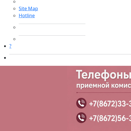
Site Map
Hotline
?