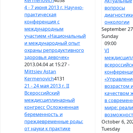
Kermenovich
4038
Актуальные
4 - 7 июня 2013 г. Научно-
вопросы
практическая
диагностики
конференция с
онкологии
международным
September 27,
участием «Национальный
Sunday
и международный опыт
09:00
охраны репродуктивного
VI
здоровья девочек»
междисцип
2013.04.04 at 15:27 -
всероссийс
Mittsiev Astan
конференц
Kermenovich
4131
«Управлени
21 - 24 мая 2013 г. II
возрастом 
Всероссийский
качеством 
междисциплинарный
в современ
конгресс Осложненная
мире: реали
беременность и
возможност
преждевременные роды:
October 6, 20
от науки к практике
Tuesday