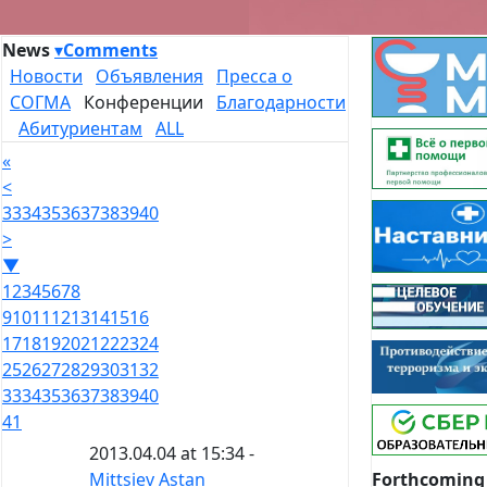
News
▾
Comments
Новости
Объявления
Пресса о
СОГМА
Конференции
Благодарности
Абитуриентам
ALL
«
<
33
34
35
36
37
38
39
40
>
▼
1
2
3
4
5
6
7
8
9
10
11
12
13
14
15
16
17
18
19
20
21
22
23
24
25
26
27
28
29
30
31
32
33
34
35
36
37
38
39
40
41
2013.04.04 at 15:34 -
Forthcoming
Mittsiev Astan