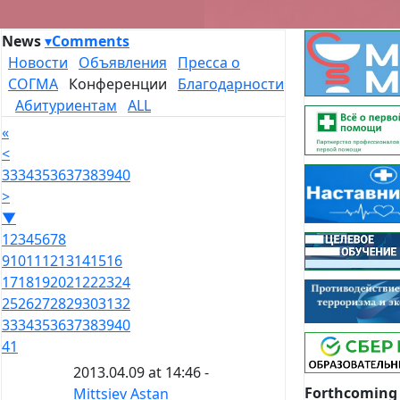
News
▾
Comments
Новости
Объявления
Пресса о
СОГМА
Конференции
Благодарности
Абитуриентам
ALL
«
<
33
34
35
36
37
38
39
40
>
▼
1
2
3
4
5
6
7
8
9
10
11
12
13
14
15
16
17
18
19
20
21
22
23
24
25
26
27
28
29
30
31
32
33
34
35
36
37
38
39
40
41
2013.04.09 at 14:46 -
Forthcoming
Mittsiev Astan