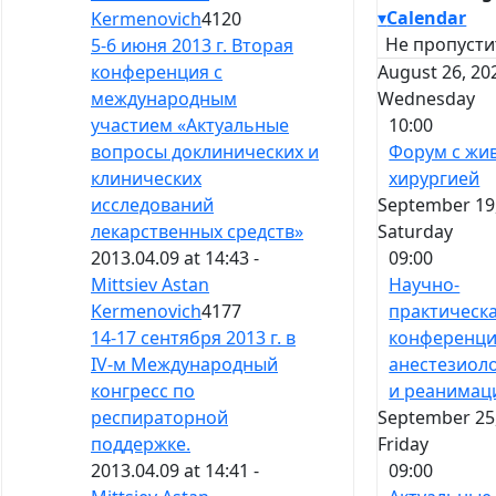
▾
Calendar
Kermenovich
4120
Не пропусти
5-6 июня 2013 г. Вторая
August 26, 20
конференция с
Wednesday
международным
10:00
участием «Актуальные
Форум с жи
вопросы доклинических и
хирургией
клинических
September 19,
исследований
Saturday
лекарственных средств»
09:00
2013.04.09 at 14:43 -
Научно-
Mittsiev Astan
практическ
Kermenovich
4177
конференци
14-17 сентября 2013 г. в
анестезиол
IV-м Международный
и реанимац
конгресс по
September 25,
респираторной
Friday
поддержке.
09:00
2013.04.09 at 14:41 -