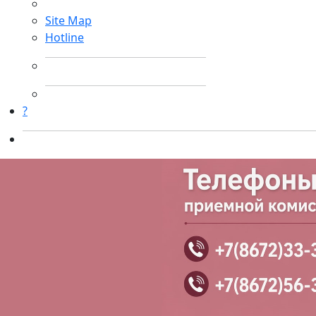
Site Map
Hotline
?