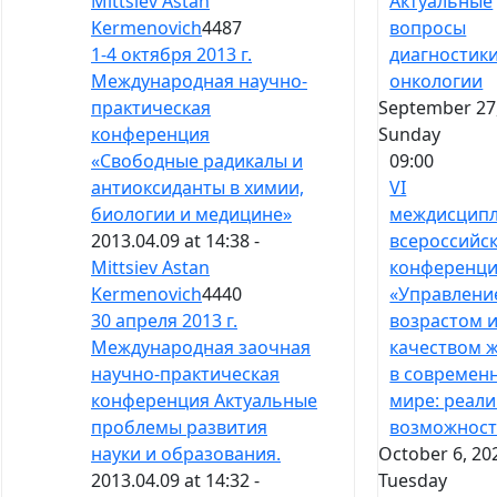
Актуальные
Mittsiev Astan
вопросы
Kermenovich
4487
диагностики
1-4 октября 2013 г.
онкологии
Международная научно-
September 27,
практическая
Sunday
конференция
09:00
«Свободные радикалы и
VI
антиоксиданты в химии,
междисцип
биологии и медицине»
всероссийс
2013.04.09 at 14:38 -
конференц
Mittsiev Astan
«Управлени
Kermenovich
4440
возрастом 
30 апреля 2013 г.
качеством 
Международная заочная
в современ
научно-практическая
мире: реали
конференция Актуальные
возможност
проблемы развития
October 6, 20
науки и образования.
Tuesday
2013.04.09 at 14:32 -