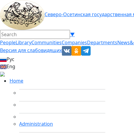
Северо-Осетинская государственная
▼
People
Library
Communities
Companies
Departments
News&
Версия для слабовидящих
Рус
Eng
Home
Administration