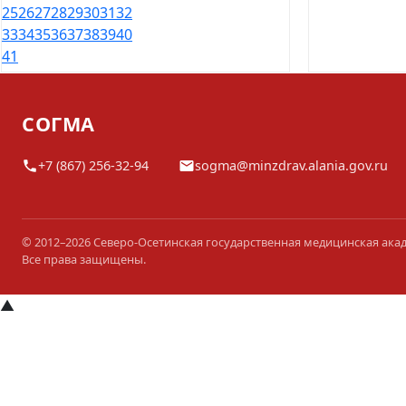
25
26
27
28
29
30
31
32
33
34
35
36
37
38
39
40
41
СОГМА
+7 (867) 256-32-94
sogma@minzdrav.alania.gov.ru
© 2012–2026 Северо-Осетинская государственная медицинская ака
Все права защищены.
▲