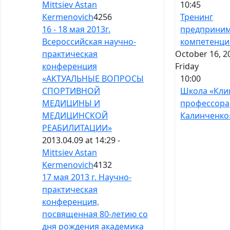
10:45
Mittsiev Astan
Тренинг
Kermenovich
4256
предприним
16 - 18 мая 2013г.
компетенци
Всероссий­ская научно-
October 16, 2
практическая
Friday
конференция
10:00
«АКТУАЛЬНЫЕ ВОПРОСЫ
Школа «Кли
СПОРТИВНОЙ
профессора
МЕДИЦИНЫ И
Калинченко
МЕДИЦИНСКОЙ
РЕАБИЛИТАЦИИ»
2013.04.09 at 14:29 -
Mittsiev Astan
Kermenovich
4132
17 мая 2013 г. Научно-
практическая
конференция,
посвященная 80-летию со
дня рождения академика