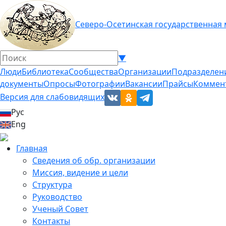
Северо-Осетинская государственная
▼
Люди
Библиотека
Сообщества
Организации
Подразделен
документы
Опросы
Фотографии
Вакансии
Прайсы
Коммен
Версия для слабовидящих
Рус
Eng
Главная
Сведения об обр. организации
Миссия, видение и цели
Структура
Руководство
Ученый Совет
Контакты