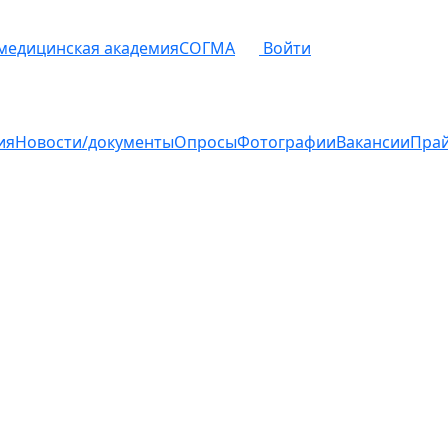
 медицинская академия
СОГМА
Войти
ия
Новости/документы
Опросы
Фотографии
Вакансии
Пра