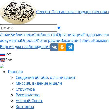
Северо-Осетинская государственная
▼
Люди
Библиотека
Сообщества
Организации
Подразделен
документы
Опросы
Фотографии
Вакансии
Прайсы
Коммен
Версия для слабовидящих
Рус
Eng
Главная
Сведения об обр. организации
Миссия, видение и цели
Структура
Руководство
Ученый Совет
Контакты