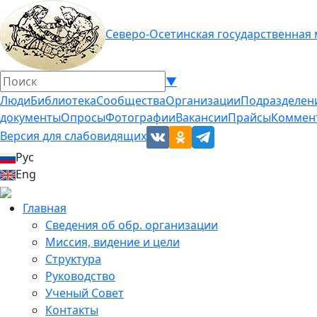
Северо-Осетинская государственная
▼
Люди
Библиотека
Сообщества
Организации
Подразделен
документы
Опросы
Фотографии
Вакансии
Прайсы
Коммен
Версия для слабовидящих
Рус
Eng
Главная
Сведения об обр. организации
Миссия, видение и цели
Структура
Руководство
Ученый Совет
Контакты