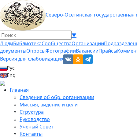
Северо-Осетинская государственная
▼
Люди
Библиотека
Сообщества
Организации
Подразделен
документы
Опросы
Фотографии
Вакансии
Прайсы
Коммен
Версия для слабовидящих
Рус
Eng
Главная
Сведения об обр. организации
Миссия, видение и цели
Структура
Руководство
Ученый Совет
Контакты