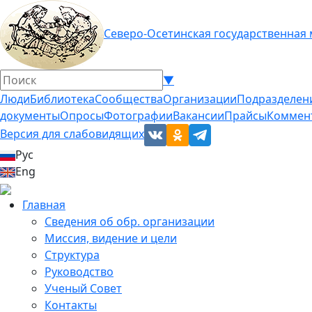
Северо-Осетинская государственная
▼
Люди
Библиотека
Сообщества
Организации
Подразделен
документы
Опросы
Фотографии
Вакансии
Прайсы
Коммен
Версия для слабовидящих
Рус
Eng
Главная
Сведения об обр. организации
Миссия, видение и цели
Структура
Руководство
Ученый Совет
Контакты