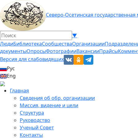
Северо-Осетинская государственная
▼
Люди
Библиотека
Сообщества
Организации
Подразделен
документы
Опросы
Фотографии
Вакансии
Прайсы
Коммен
Версия для слабовидящих
Рус
Eng
Главная
Сведения об обр. организации
Миссия, видение и цели
Структура
Руководство
Ученый Совет
Контакты