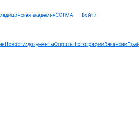
 медицинская академия
СОГМА
Войти
ия
Новости/документы
Опросы
Фотографии
Вакансии
Пра