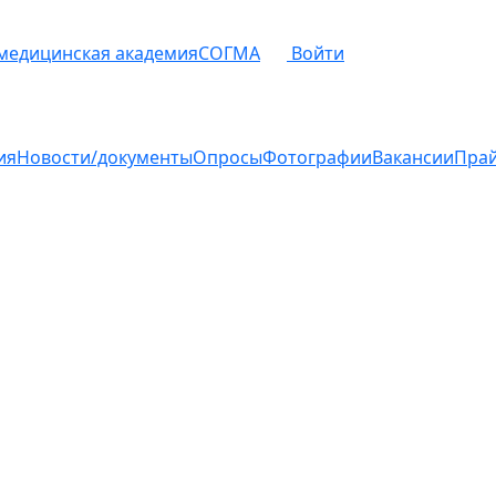
 медицинская академия
СОГМА
Войти
ия
Новости/документы
Опросы
Фотографии
Вакансии
Пра