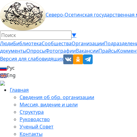
Северо-Осетинская государственная
▼
Люди
Библиотека
Сообщества
Организации
Подразделен
документы
Опросы
Фотографии
Вакансии
Прайсы
Коммен
Версия для слабовидящих
Рус
Eng
Главная
Сведения об обр. организации
Миссия, видение и цели
Структура
Руководство
Ученый Совет
Контакты