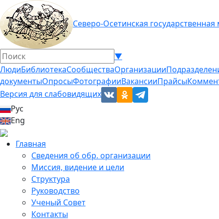
Северо-Осетинская государственная
▼
Люди
Библиотека
Сообщества
Организации
Подразделен
документы
Опросы
Фотографии
Вакансии
Прайсы
Коммен
Версия для слабовидящих
Рус
Eng
Главная
Сведения об обр. организации
Миссия, видение и цели
Структура
Руководство
Ученый Совет
Контакты