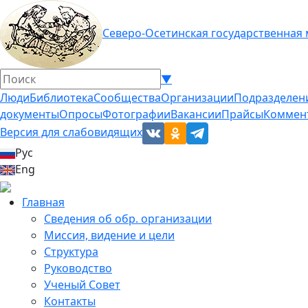
Северо-Осетинская государственная
▼
Люди
Библиотека
Сообщества
Организации
Подразделен
документы
Опросы
Фотографии
Вакансии
Прайсы
Коммен
Версия для слабовидящих
Рус
Eng
Главная
Сведения об обр. организации
Миссия, видение и цели
Структура
Руководство
Ученый Совет
Контакты