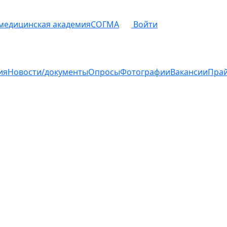
 медицинская академия
СОГМА
Войти
ия
Новости/документы
Опросы
Фотографии
Вакансии
Пра