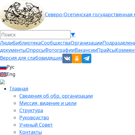
Северо-Осетинская государственная
▼
Люди
Библиотека
Сообщества
Организации
Подразделен
документы
Опросы
Фотографии
Вакансии
Прайсы
Коммен
Версия для слабовидящих
Рус
Eng
Главная
Сведения об обр. организации
Миссия, видение и цели
Структура
Руководство
Ученый Совет
Контакты