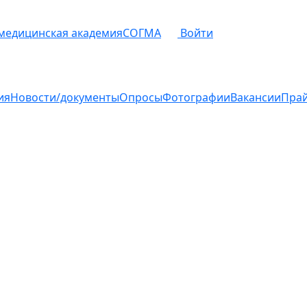
 медицинская академия
СОГМА
Войти
ия
Новости/документы
Опросы
Фотографии
Вакансии
Пра