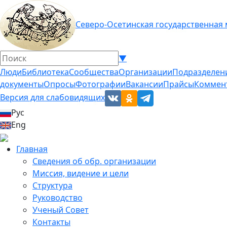
Северо-Осетинская государственная
▼
Люди
Библиотека
Сообщества
Организации
Подразделен
документы
Опросы
Фотографии
Вакансии
Прайсы
Коммен
Версия для слабовидящих
Рус
Eng
Главная
Сведения об обр. организации
Миссия, видение и цели
Структура
Руководство
Ученый Совет
Контакты