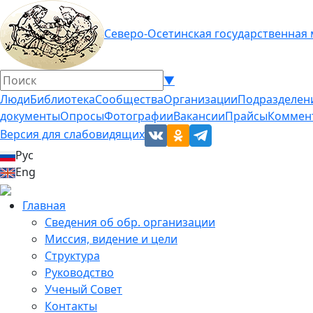
Северо-Осетинская государственная
▼
Люди
Библиотека
Сообщества
Организации
Подразделен
документы
Опросы
Фотографии
Вакансии
Прайсы
Коммен
Версия для слабовидящих
Рус
Eng
Главная
Сведения об обр. организации
Миссия, видение и цели
Структура
Руководство
Ученый Совет
Контакты