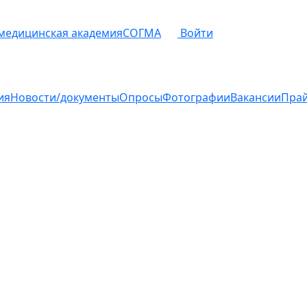
 медицинская академия
СОГМА
Войти
ия
Новости/документы
Опросы
Фотографии
Вакансии
Пра