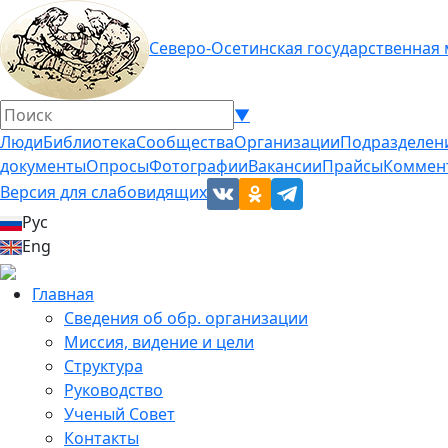
Северо-Осетинская государственная
▼
Люди
Библиотека
Сообщества
Организации
Подразделен
документы
Опросы
Фотографии
Вакансии
Прайсы
Коммен
Версия для слабовидящих
Рус
Eng
Главная
Сведения об обр. организации
Миссия, видение и цели
Структура
Руководство
Ученый Совет
Контакты