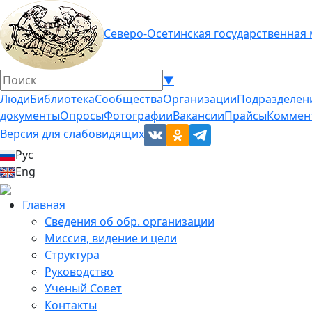
Северо-Осетинская государственная
▼
Люди
Библиотека
Сообщества
Организации
Подразделен
документы
Опросы
Фотографии
Вакансии
Прайсы
Коммен
Версия для слабовидящих
Рус
Eng
Главная
Сведения об обр. организации
Миссия, видение и цели
Структура
Руководство
Ученый Совет
Контакты