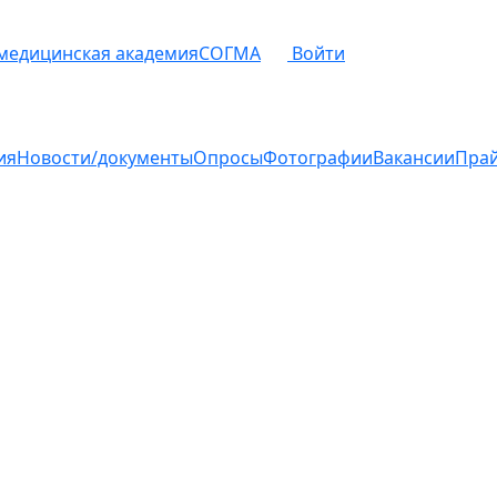
 медицинская академия
СОГМА
Войти
ия
Новости/документы
Опросы
Фотографии
Вакансии
Пра