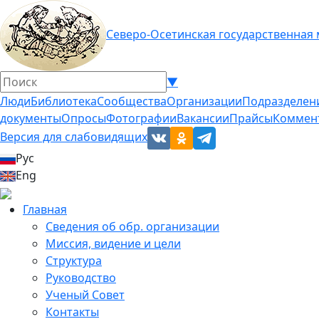
Северо-Осетинская государственная
▼
Люди
Библиотека
Сообщества
Организации
Подразделен
документы
Опросы
Фотографии
Вакансии
Прайсы
Коммен
Версия для слабовидящих
Рус
Eng
Главная
Сведения об обр. организации
Миссия, видение и цели
Структура
Руководство
Ученый Совет
Контакты