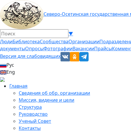
Северо-Осетинская государственная
▼
Люди
Библиотека
Сообщества
Организации
Подразделен
документы
Опросы
Фотографии
Вакансии
Прайсы
Коммен
Версия для слабовидящих
Рус
Eng
Главная
Сведения об обр. организации
Миссия, видение и цели
Структура
Руководство
Ученый Совет
Контакты