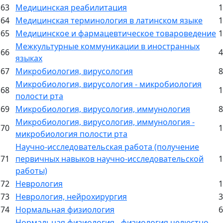
63
Медицинская реабилитация
1
64
Медицинская терминология в латинском языке
1
65
Медицинское и фармацевтическое товароведение
1
Межкультурные коммуникации в иностранных
66
4
языках
67
Микробиология, вирусология
8
Микробиология, вирусология - микробиология
68
1
полости рта
69
Микробиология, вирусология, иммунология
8
Микробиология, вирусология, иммунология -
70
1
микробиология полости рта
Научно-исследовательская работа (получение
71
первичных навыков научно-исследовательской
1
работы)
72
Неврология
1
73
Неврология, нейрохирургия
3
74
Нормальная физиология
6
Нормальная физиология - физиология челюстно-