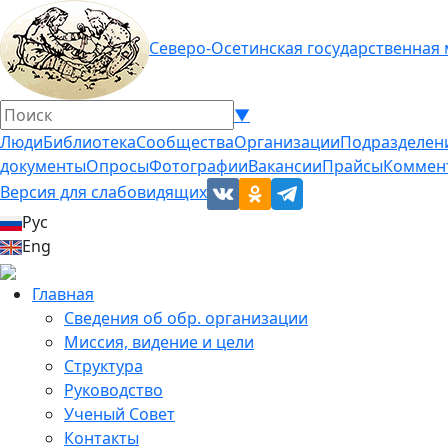
Северо-Осетинская государственная
▼
Люди
Библиотека
Сообщества
Организации
Подразделен
документы
Опросы
Фотографии
Вакансии
Прайсы
Коммен
Версия для слабовидящих
Рус
Eng
Главная
Сведения об обр. организации
Миссия, видение и цели
Структура
Руководство
Ученый Совет
Контакты