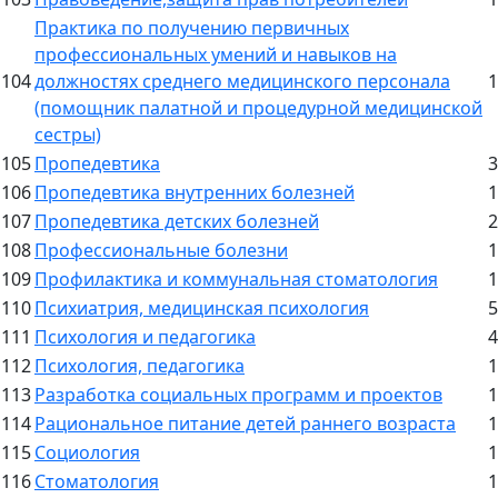
Практика по получению первичных
профессиональных умений и навыков на
104
должностях среднего медицинского персонала
1
(помощник палатной и процедурной медицинской
сестры)
105
Пропедевтика
3
106
Пропедевтика внутренних болезней
1
107
Пропедевтика детских болезней
2
108
Профессиональные болезни
1
109
Профилактика и коммунальная стоматология
1
110
Психиатрия, медицинская психология
5
111
Психология и педагогика
4
112
Психология, педагогика
1
113
Разработка социальных программ и проектов
1
114
Рациональное питание детей раннего возраста
1
115
Социология
1
116
Стоматология
1