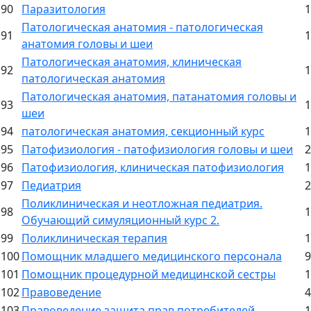
90
Паразитология
1
Патологическая анатомия - патологическая
91
1
анатомия головы и шеи
Патологическая анатомия, клиническая
92
1
патологическая анатомия
Патологическая анатомия, патанатомия головы и
93
1
шеи
94
патологическая анатомия, секционный курс
1
95
Патофизиология - патофизиология головы и шеи
2
96
Патофизиология, клиническая патофизиология
1
97
Педиатрия
2
Поликлиническая и неотложная педиатрия.
98
1
Обучающий симуляционный курс 2.
99
Поликлиническая терапия
1
100
Помощник младшего медицинского персонала
9
101
Помощник процедурной медицинской сестры
1
102
Правоведение
4
103
Правоведение,защита прав потребителей
1