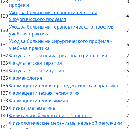
128
3
профиля
Уход за больными терапевтического и
129
4
хирургического профиля
Уход за больными терапевтического профиля -
130
7
учебная практика
Уход за больными хирургического профиля -
131
6
учебная практика
132
Факультетская педиатрия, эндокринология
2
133
Факультетская терапия
4
134
Факультетская хирургия
5
135
Фармакология
1
136
Фармацевтическая пропедевтическая практика
1
137
Фармацевтическая технология
1
138
Фармацевтическая химия
2
139
Физика, математика
1
140
Физикальный мониторинг больного
2
Физиологические механизмы нервной регуляции
141
2