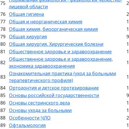
75
2
лицевой области
76
Общая гигиена
2
77
Общая и неорганическая химия
1
78
Общая химия, биоорганическая химия
1
79
Общая хирургия
9
80
Общая хирургия. Хирургические болезни
1
81
Общественное здоровье и здравоохранение
1
Общественное здоровье и здравоохранение,
82
1
экономика здравоохранения
Ознакомительная практика (уход за больными
83
1
терапевтического профиля)
84
Ортодонтия и детское протезирование
1
85
Основы российской государственности
9
86
Основы сестринского дела
1
87
Основы ухода за больными
1
88
Особенности ЧЛО
2
89
Офтальмология
1