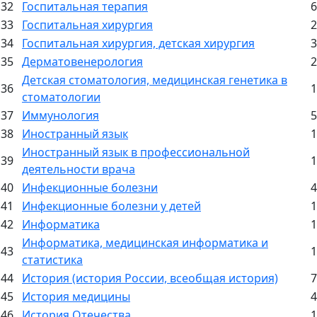
32
Госпитальная терапия
6
33
Госпитальная хирургия
2
34
Госпитальная хирургия, детская хирургия
3
35
Дерматовенерология
2
Детская стоматология, медицинская генетика в
36
1
стоматологии
37
Иммунология
5
38
Иностранный язык
1
Иностранный язык в профессиональной
39
1
деятельности врача
40
Инфекционные болезни
4
41
Инфекционные болезни у детей
1
42
Информатика
1
Информатика, медицинская информатика и
43
1
статистика
44
История (история России, всеобщая история)
7
45
История медицины
4
46
История Отечества
1