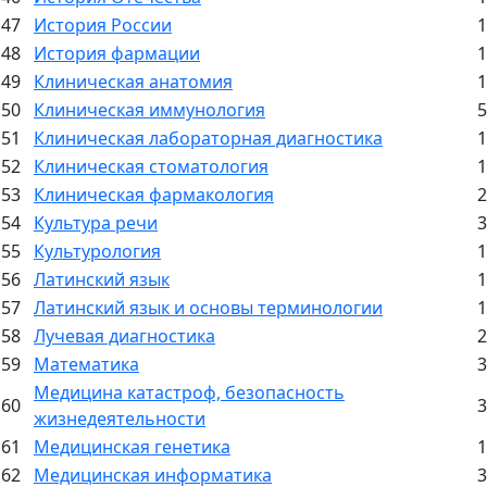
47
История России
1
48
История фармации
1
49
Клиническая анатомия
1
50
Клиническая иммунология
5
51
Клиническая лабораторная диагностика
1
52
Клиническая стоматология
1
53
Клиническая фармакология
2
54
Культура речи
3
55
Культурология
1
56
Латинский язык
1
57
Латинский язык и основы терминологии
1
58
Лучевая диагностика
2
59
Математика
3
Медицина катастроф, безопасность
60
3
жизнедеятельности
61
Медицинская генетика
1
62
Медицинская информатика
3