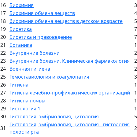
16
Биохимия
3
17
Биохимия обмена веществ
4
18
биохимия обмена веществ в детском возрасте
5
19
Биоэтика
7
20
Биоэтика и правоведение
7
21
Ботаника
1
22
Внутренние болезни
2
23
Внутренние болезни, Клиническая фармакология
2
24
Военная гигиена
2
25
Гемостазиология и коагулопатия
3
26
Гигиена
1
27
Гигиена лечебно-профилактических организаций
1
28
Гигиена почвы
1
29
Гистология 1
1
30
Гистология, эмбриология, цитология
5
Гистология, эмбриология, цитология - гистология
31
2
полости рта