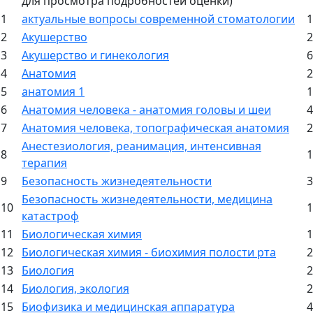
для просмотра подробностей оценки)
1
актуальные вопросы современной стоматологии
1
2
Акушерство
2
3
Акушерство и гинекология
6
4
Анатомия
2
5
анатомия 1
1
6
Анатомия человека - анатомия головы и шеи
4
7
Анатомия человека, топографическая анатомия
2
Анестезиология, реанимация, интенсивная
8
1
терапия
9
Безопасность жизнедеятельности
3
Безопасность жизнедеятельности, медицина
10
1
катастроф
11
Биологическая химия
1
12
Биологическая химия - биохимия полости рта
2
13
Биология
2
14
Биология, экология
2
15
Биофизика и медицинская аппаратура
4