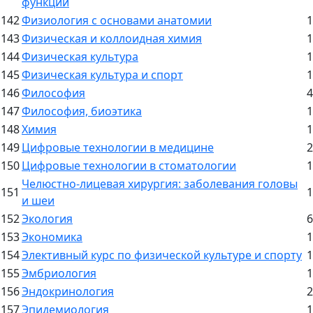
функций
142
Физиология с основами анатомии
1
143
Физическая и коллоидная химия
1
144
Физическая культура
1
145
Физическая культура и спорт
1
146
Философия
4
147
Философия, биоэтика
1
148
Химия
1
149
Цифровые технологии в медицине
2
150
Цифровые технологии в стоматологии
1
Челюстно-лицевая хирургия: заболевания головы
151
1
и шеи
152
Экология
6
153
Экономика
1
154
Элективный курс по физической культуре и спорту
1
155
Эмбриология
1
156
Эндокринология
2
157
Эпидемиология
1