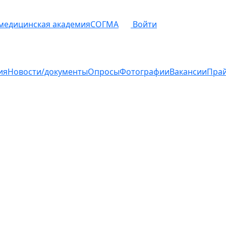
 медицинская академия
СОГМА
Войти
ия
Новости/документы
Опросы
Фотографии
Вакансии
Пра