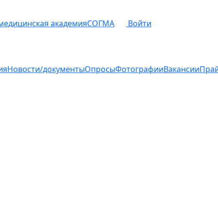
 медицинская академия
СОГМА
Войти
ия
Новости/документы
Опросы
Фотографии
Вакансии
Пра