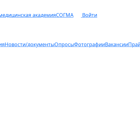
 медицинская академия
СОГМА
Войти
ия
Новости/документы
Опросы
Фотографии
Вакансии
Пра