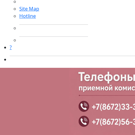
Site Map
Hotline
?