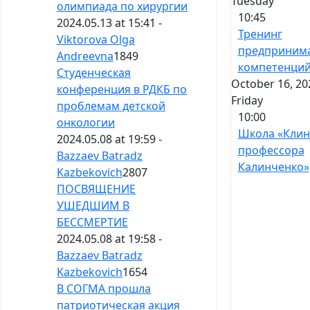
Tuesday
олимпиада по хирургии
10:45
2024.05.13 at 15:41 -
Тренинг
Viktorova Olga
предпринима
Andreevna
1849
компетенци
Студенческая
October 16, 20
конференция в РДКБ по
Friday
проблемам детской
10:00
онкологии
Школа «Клин
2024.05.08 at 19:59 -
профессора
Bazzaev Batradz
Калинченко»
Kazbekovich
2807
ПОСВЯЩЕНИЕ
УШЕДШИМ В
БЕССМЕРТИЕ
2024.05.08 at 19:58 -
Bazzaev Batradz
Kazbekovich
1654
В СОГМА прошла
патриотическая акция