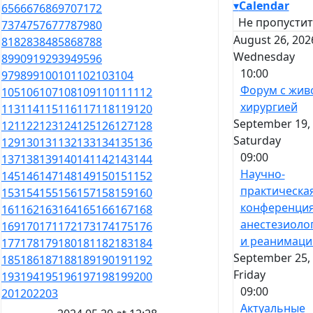
▾
Calendar
65
66
67
68
69
70
71
72
Не пропустит
73
74
75
76
77
78
79
80
August 26, 202
81
82
83
84
85
86
87
88
Wednesday
89
90
91
92
93
94
95
96
10:00
97
98
99
100
101
102
103
104
Форум с жив
105
106
107
108
109
110
111
112
хирургией
113
114
115
116
117
118
119
120
September 19, 
121
122
123
124
125
126
127
128
Saturday
129
130
131
132
133
134
135
136
09:00
137
138
139
140
141
142
143
144
Научно-
145
146
147
148
149
150
151
152
практическа
153
154
155
156
157
158
159
160
конференция
161
162
163
164
165
166
167
168
анестезиоло
169
170
171
172
173
174
175
176
и реанимаци
177
178
179
180
181
182
183
184
September 25, 
185
186
187
188
189
190
191
192
Friday
193
194
195
196
197
198
199
200
09:00
201
202
203
Актуальные