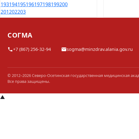
193
194
195
196
197
198
199
200
201
202
203
СОГМА
+7 (867) 256-32-94
sogma@minzdrav.alania.gov.ru
© 2012–2026 Северо-Осетинская государственная медицинская ака
Все права защищены.
▲