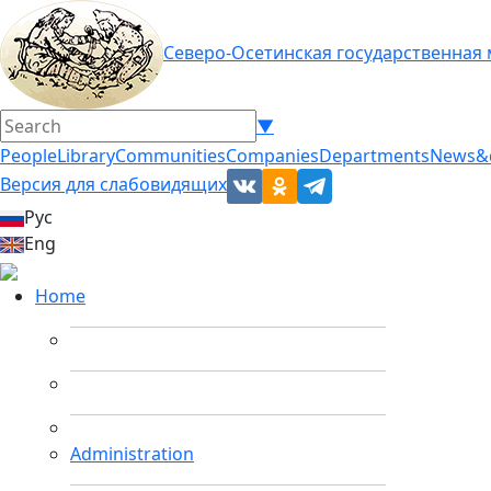
Северо-Осетинская государственная
▼
People
Library
Communities
Companies
Departments
News&
Версия для слабовидящих
Рус
Eng
Home
Administration