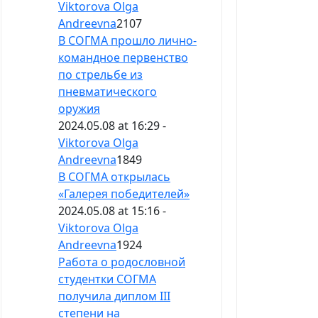
Viktorova Olga
Andreevna
2107
В СОГМА прошло лично-
командное первенство
по стрельбе из
пневматического
оружия
2024.05.08 at 16:29 -
Viktorova Olga
Andreevna
1849
В СОГМА открылась
«Галерея победителей»
2024.05.08 at 15:16 -
Viktorova Olga
Andreevna
1924
Работа о родословной
студентки СОГМА
получила диплом III
степени на