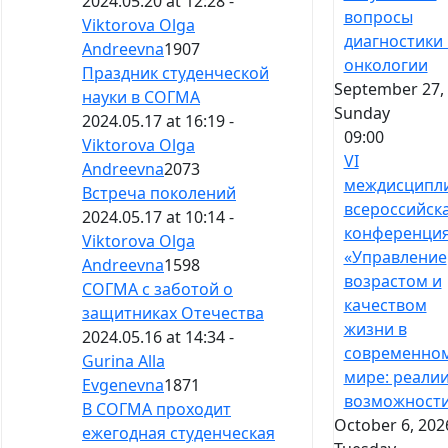
2024.05.20 at 12:28 -
вопросы
Viktorova Olga
диагностики 
Andreevna
1907
онкологии
Праздник студенческой
September 27, 
науки в СОГМА
Sunday
2024.05.17 at 16:19 -
09:00
Viktorova Olga
VI
Andreevna
2073
междисципл
Встреча поколений
всероссийск
2024.05.17 at 10:14 -
конференци
Viktorova Olga
«Управление
Andreevna
1598
возрастом и
СОГМА с заботой о
качеством
защитниках Отечества
жизни в
2024.05.16 at 14:34 -
современно
Gurina Alla
мире: реалии
Evgenevna
1871
возможност
В СОГМА проходит
October 6, 202
ежегодная студенческая