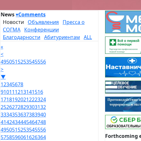
News
▾
Comments
Новости
Объявления
Пресса о
СОГМА
Конференции
Благодарности
Абитуриентам
ALL
«
<
49
50
51
52
53
54
55
56
>
▼
1
2
3
4
5
6
7
8
9
10
11
12
13
14
15
16
17
18
19
20
21
22
23
24
25
26
27
28
29
30
31
32
33
34
35
36
37
38
39
40
41
42
43
44
45
46
47
48
49
50
51
52
53
54
55
56
Forthcoming 
57
58
59
60
61
62
63
64