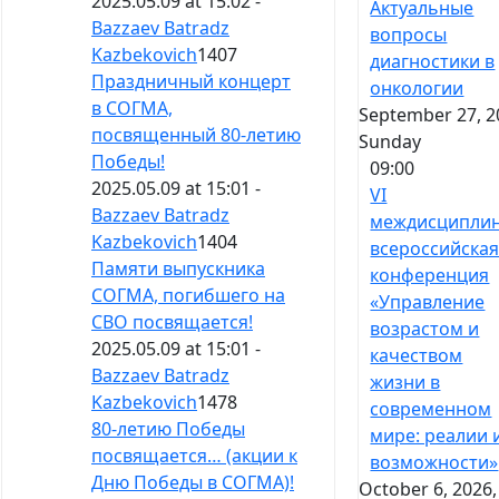
2025.05.09 at 15:02 -
Актуальные
Bazzaev Batradz
вопросы
Kazbekovich
1407
диагностики в
Праздничный концерт
онкологии
в СОГМА,
September 27, 2
посвященный 80-летию
Sunday
Победы!
09:00
2025.05.09 at 15:01 -
VI
Bazzaev Batradz
междисципли
Kazbekovich
1404
всероссийска
Памяти выпускника
конференция
СОГМА, погибшего на
«Управление
СВО посвящается!
возрастом и
2025.05.09 at 15:01 -
качеством
Bazzaev Batradz
жизни в
Kazbekovich
1478
современном
80-летию Победы
мире: реалии 
посвящается… (акции к
возможности»
Дню Победы в СОГМА)!
October 6, 2026,