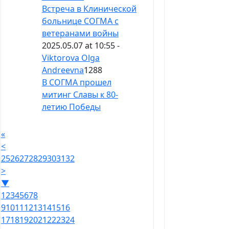
Встреча в Клинической
больнице СОГМА с
ветеранами войны
2025.05.07 at 10:55 -
Viktorova Olga
Andreevna
1288
В СОГМА прошел
митинг Славы к 80-
летию Победы
«
<
25
26
27
28
29
30
31
32
>
▼
1
2
3
4
5
6
7
8
9
10
11
12
13
14
15
16
17
18
19
20
21
22
23
24