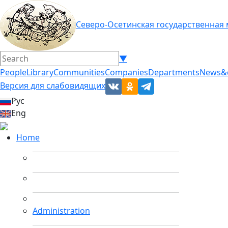
Северо-Осетинская государственная
▼
People
Library
Communities
Companies
Departments
News&
Версия для слабовидящих
Рус
Eng
Home
Administration