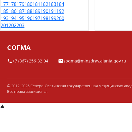
177
178
179
180
181
182
183
184
185
186
187
188
189
190
191
192
193
194
195
196
197
198
199
200
201
202
203
СОГМА
+7 (867) 256-32-94
sogma@minzdrav.alania.gov.ru
© 2012–2026 Северо-Осетинская государственная медицинская ака
Все права защищены.
▲