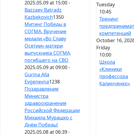
2025.05.09 at 15:00 -
Tuesday
Bazzaev Batradz
10:45
Kazbekovich
1350
Тренинг
Митинг Победы в
предпринимат
СОГМА. Вручение
компетенций
медали «Во Славу
October 16, 2026
Осетии» матери
Friday
выпускника СОГМА,
10:00
погибшего на СВО
Школа
2025.05.09 at 09:00 -
«Клиники
Gurina Alla
профессора
Evgenevna
1238
Калинченко»
Поздравление
Министра
здравоохранения
Российской Федерации
Михаила Мурашко с
Днём Победы!
2025.05.08 at 06:39 -