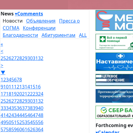
News
▾
Comments
Новости
Объявления
Пресса о
СОГМА
Конференции
Благодарности
Абитуриентам
ALL
«
<
25
26
27
28
29
30
31
32
>
▼
1
2
3
4
5
6
7
8
9
10
11
12
13
14
15
16
17
18
19
20
21
22
23
24
25
26
27
28
29
30
31
32
33
34
35
36
37
38
39
40
41
42
43
44
45
46
47
48
49
50
51
52
53
54
55
56
Forthcoming ev
57
58
59
60
61
62
63
64
▾
Calendar