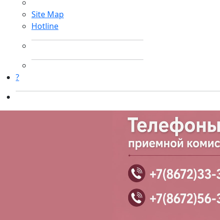
Site Map
Hotline
?