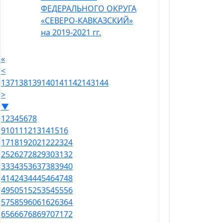
ФЕДЕРАЛЬНОГО ОКРУГА
«СЕВЕРО-КАВКАЗСКИЙ»
на 2019-2021 гг.
«
<
137
138
139
140
141
142
143
144
>
▼
1
2
3
4
5
6
7
8
9
10
11
12
13
14
15
16
17
18
19
20
21
22
23
24
25
26
27
28
29
30
31
32
33
34
35
36
37
38
39
40
41
42
43
44
45
46
47
48
49
50
51
52
53
54
55
56
57
58
59
60
61
62
63
64
65
66
67
68
69
70
71
72