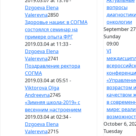
Актуальные
2019.03.07 at 13:16 -
вопросы
Dzgoeva Elena
диагностики
Valerevna
2850
онкологии
Здоровье нации: в СОГМА
September 27,
состоялся семинар на
Sunday
примере опыта ФРГ
09:00
2019.03.04 at 11:33 -
VI
Dzgoeva Elena
междисцип
Valerevna
2741
всероссийс
Поздравление ректора
конференци
СОГМА
«Управлени
2019.03.04 at 05:51 -
возрастом 
Viktorova Olga
качеством 
Andreevna
2745
в современ
«Зимняя школа-2019» с
мире: реали
весенним настроением
возможност
2019.03.04 at 02:34 -
October 6, 20
Dzgoeva Elena
Tuesday
Valerevna
2715