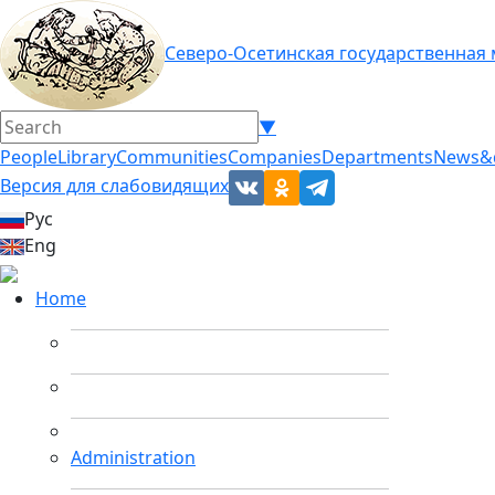
Северо-Осетинская государственная
▼
People
Library
Communities
Companies
Departments
News&
Версия для слабовидящих
Рус
Eng
Home
Administration