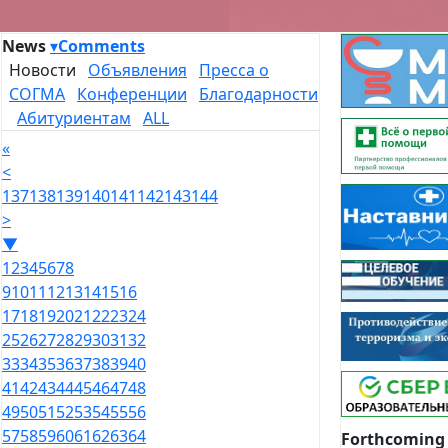
News
▾
Comments
Новости
Объявления
Пресса о
СОГМА
Конференции
Благодарности
Абитуриентам
ALL
«
<
137
138
139
140
141
142
143
144
>
▼
1
2
3
4
5
6
7
8
9
10
11
12
13
14
15
16
17
18
19
20
21
22
23
24
25
26
27
28
29
30
31
32
33
34
35
36
37
38
39
40
41
42
43
44
45
46
47
48
49
50
51
52
53
54
55
56
57
58
59
60
61
62
63
64
Forthcoming 