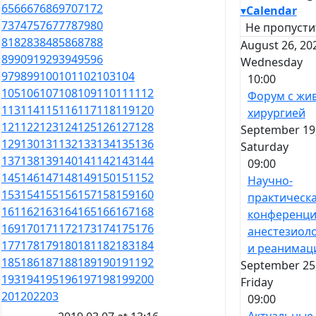
65
66
67
68
69
70
71
72
▾
Calendar
73
74
75
76
77
78
79
80
Не пропусти
81
82
83
84
85
86
87
88
August 26, 20
89
90
91
92
93
94
95
96
Wednesday
97
98
99
100
101
102
103
104
10:00
105
106
107
108
109
110
111
112
Форум с жи
113
114
115
116
117
118
119
120
хирургией
121
122
123
124
125
126
127
128
September 19,
129
130
131
132
133
134
135
136
Saturday
137
138
139
140
141
142
143
144
09:00
145
146
147
148
149
150
151
152
Научно-
153
154
155
156
157
158
159
160
практическ
161
162
163
164
165
166
167
168
конференци
169
170
171
172
173
174
175
176
анестезиол
177
178
179
180
181
182
183
184
и реанимац
185
186
187
188
189
190
191
192
September 25,
193
194
195
196
197
198
199
200
Friday
201
202
203
09:00