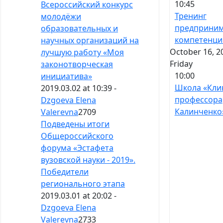
10:45
Всероссийский конкурс
Тренинг
молодёжи
предприним
образовательных и
компетенци
научных организаций на
October 16, 2
лучшую работу «Моя
Friday
законотворческая
10:00
инициатива»
Школа «Кли
2019.03.02 at 10:39 -
профессора
Dzgoeva Elena
Калинченко
Valerevna
2709
Подведены итоги
Общероссийского
форума «Эстафета
вузовской науки - 2019».
Победители
регионального этапа
2019.03.01 at 20:02 -
Dzgoeva Elena
Valerevna
2733