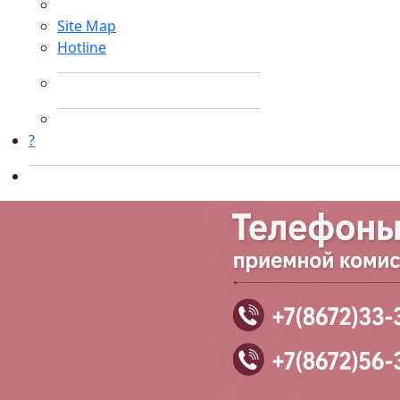
Site Map
Hotline
?