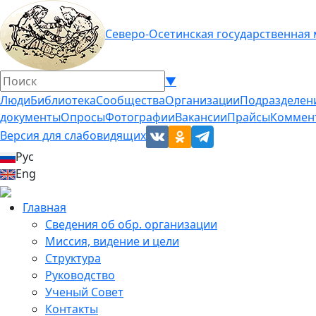
Северо-Осетинская государственная
▼
Люди
Библиотека
Сообщества
Организации
Подразделен
документы
Опросы
Фотографии
Вакансии
Прайсы
Коммен
Версия для слабовидящих
Рус
Eng
Главная
Сведения об обр. организации
Миссия, видение и цели
Структура
Руководство
Ученый Совет
Контакты