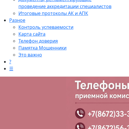
проведение аккредитации специалистов
Итоговые протоколы АК и АПК
Разное
Контроль успеваемости
Карта сайта
Телефон доверия
Памятка Мошенники
Это важно
?
☰