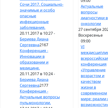
09:00
Сочи 2017. Социально-
Актуальные
значимые и особо
вопросы
опасные
диагностики в
инфекционные
онкологии
заболевания.
27 сентября 202
20.11.2017 в 10:27 -
Воскресенье
Бериева Диана
09:00
Сергеевна
2167
VI
Конференция -
междисципли
Инновации в
всероссийска
образовании и
конференция
медицине.
«Управление
20.11.2017 в 10:24 -
возрастом и
Бериева Диана
качеством
Сергеевна
2177
жизни в
Конференция -
современном
Актуальные вопросы
мире: реалии 
пульмонологии.
возможности