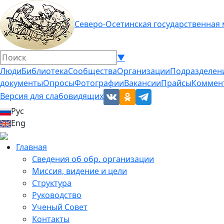
Северо-Осетинская государственная
▼
Люди
Библиотека
Сообщества
Организации
Подразделен
документы
Опросы
Фотографии
Вакансии
Прайсы
Коммен
Версия для слабовидящих
Рус
Eng
Главная
Сведения об обр. организации
Миссия, видение и цели
Структура
Руководство
Ученый Совет
Контакты