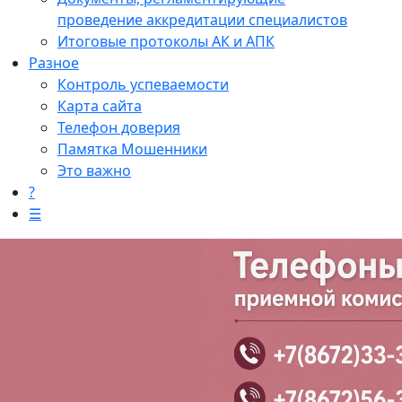
проведение аккредитации специалистов
Итоговые протоколы АК и АПК
Разное
Контроль успеваемости
Карта сайта
Телефон доверия
Памятка Мошенники
Это важно
?
☰