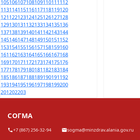
105
106
107
108
109
110
111
112
113
114
115
116
117
118
119
120
121
122
123
124
125
126
127
128
129
130
131
132
133
134
135
136
137
138
139
140
141
142
143
144
145
146
147
148
149
150
151
152
153
154
155
156
157
158
159
160
161
162
163
164
165
166
167
168
169
170
171
172
173
174
175
176
177
178
179
180
181
182
183
184
185
186
187
188
189
190
191
192
193
194
195
196
197
198
199
200
201
202
203
СОГМА
+7 (867) 256-32-94
sogma@minzdrav.alania.gov.ru