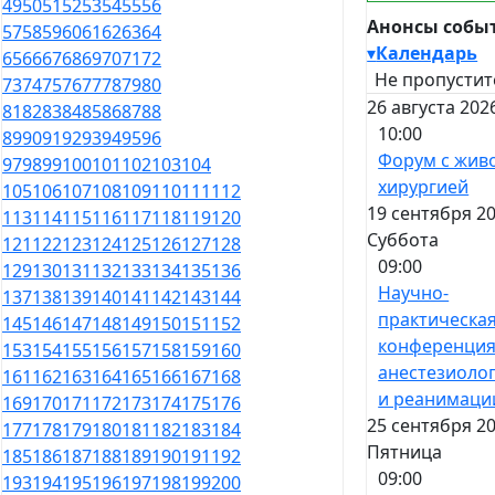
49
50
51
52
53
54
55
56
Анонсы собы
57
58
59
60
61
62
63
64
▾
Календарь
65
66
67
68
69
70
71
72
Не пропустит
73
74
75
76
77
78
79
80
26 августа 202
81
82
83
84
85
86
87
88
10:00
89
90
91
92
93
94
95
96
Форум с жив
97
98
99
100
101
102
103
104
хирургией
105
106
107
108
109
110
111
112
19 сентября 20
113
114
115
116
117
118
119
120
Суббота
121
122
123
124
125
126
127
128
09:00
129
130
131
132
133
134
135
136
Научно-
137
138
139
140
141
142
143
144
практическа
145
146
147
148
149
150
151
152
конференция
153
154
155
156
157
158
159
160
анестезиоло
161
162
163
164
165
166
167
168
и реанимаци
169
170
171
172
173
174
175
176
25 сентября 20
177
178
179
180
181
182
183
184
Пятница
185
186
187
188
189
190
191
192
09:00
193
194
195
196
197
198
199
200