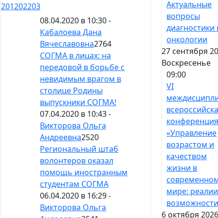
Актуальные
201
202
203
вопросы
08.04.2020 в 10:30 -
диагностики 
Кабалоева Дана
онкологии
Вячеславовна
2764
27 сентября 20
СОГМА в лицах: на
Воскресенье
передовой в борьбе с
09:00
невидимым врагом в
VI
столице Родины
междисципл
выпускники СОГМА!
всероссийск
07.04.2020 в 10:43 -
конференци
Викторова Ольга
«Управление
Андреевна
2520
возрастом и
Региональный штаб
качеством
волонтеров оказал
жизни в
помощь иностранным
современно
студентам СОГМА
мире: реалии
06.04.2020 в 16:29 -
возможности
Викторова Ольга
6 октября 2026