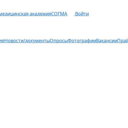
 медицинская академия
СОГМА
Войти
ия
Новости/документы
Опросы
Фотографии
Вакансии
Пра