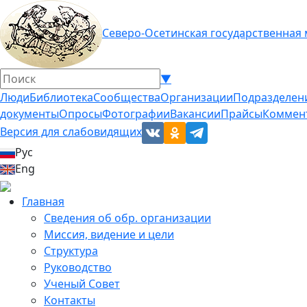
Северо-Осетинская государственная
▼
Люди
Библиотека
Сообщества
Организации
Подразделен
документы
Опросы
Фотографии
Вакансии
Прайсы
Коммен
Версия для слабовидящих
Рус
Eng
Главная
Сведения об обр. организации
Миссия, видение и цели
Структура
Руководство
Ученый Совет
Контакты