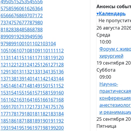
49
50
51
52
53
54
55
56
Анонсы собы
57
58
59
60
61
62
63
64
▾
Календарь
65
66
67
68
69
70
71
72
Не пропустит
73
74
75
76
77
78
79
80
26 августа 2026
81
82
83
84
85
86
87
88
Среда
89
90
91
92
93
94
95
96
10:00
97
98
99
100
101
102
103
104
Форум с жив
105
106
107
108
109
110
111
112
хирургией
113
114
115
116
117
118
119
120
19 сентября 20
121
122
123
124
125
126
127
128
Суббота
129
130
131
132
133
134
135
136
09:00
137
138
139
140
141
142
143
144
Научно-
145
146
147
148
149
150
151
152
практическая
153
154
155
156
157
158
159
160
конференция
161
162
163
164
165
166
167
168
анестезиоло
169
170
171
172
173
174
175
176
и реанимаци
177
178
179
180
181
182
183
184
25 сентября 20
185
186
187
188
189
190
191
192
Пятница
193
194
195
196
197
198
199
200