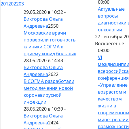
09:00
201
202
203
Актуальные
29.05.2020 в 10:32 -
вопросы
Викторова Ольга
диагностики 
Андреевна
2550
онкологии
Московские врачи
27 сентября 20
проверили готовность
Воскресенье
клиники СОГМА к
09:00
приему ковид больных
VI
28.05.2020 в 14:43 -
междисципли
Викторова Ольга
всероссийска
Андреевна
2622
конференция
В СОГМА разработали
«Управление
метод лечения новой
возрастом и
коронавирусной
качеством
инфекции
жизни в
28.05.2020 в 10:39 -
современно
Викторова Ольга
мире: реалии
Андреевна
2424
возможности