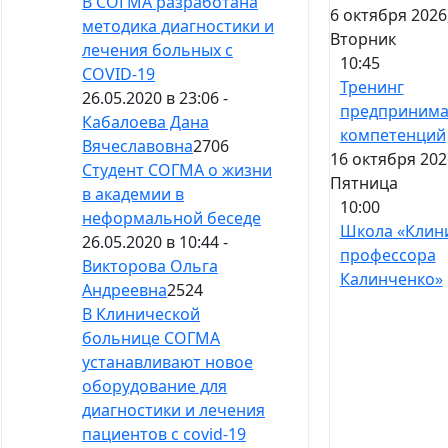
В СОГМА разработана
6 октября 2026
методика диагностики и
Вторник
лечения больных с
10:45
СOVID-19
Тренинг
26.05.2020 в 23:06 -
предпринима
Кабалоева Дана
компетенций
Вячеславовна
2706
16 октября 202
Студент СОГМА о жизни
Пятница
в академии в
10:00
неформальной беседе
Школа «Клин
26.05.2020 в 10:44 -
профессора
Викторова Ольга
Калинченко»
Андреевна
2524
В Клинической
больнице СОГМА
устанавливают новое
оборудование для
диагностики и лечения
пациентов с covid-19