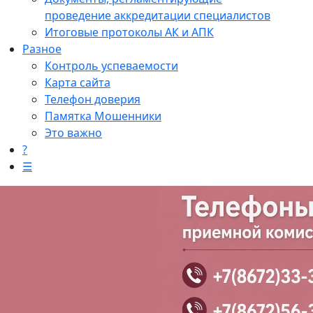
проведение аккредитации специалистов
Итоговые протоколы АК и АПК
Разное
Контроль успеваемости
Карта сайта
Телефон доверия
Памятка Мошенники
Это важно
?
☰