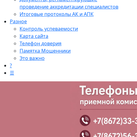
проведение аккредитации специалистов
Итоговые протоколы АК и АПК
Разное
Контроль успеваемости
Карта сайта
Телефон доверия
Памятка Мошенники
Это важно
?
☰