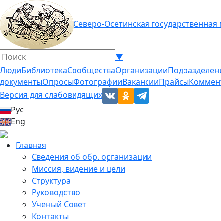
Северо-Осетинская государственная
▼
Люди
Библиотека
Сообщества
Организации
Подразделен
документы
Опросы
Фотографии
Вакансии
Прайсы
Коммен
Версия для слабовидящих
Рус
Eng
Главная
Сведения об обр. организации
Миссия, видение и цели
Структура
Руководство
Ученый Совет
Контакты