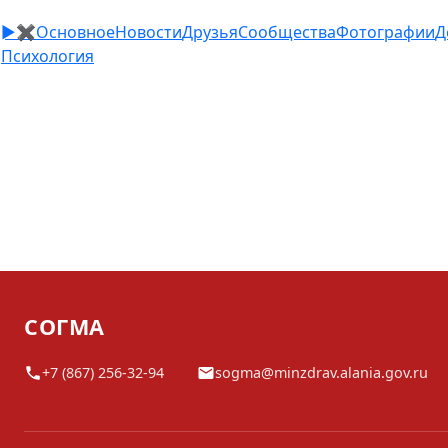
►
✖
Основное
Новости
Друзья
Сообщества
Фотографии
Д
Психология
СОГМА
+7 (867) 256-32-94
sogma@minzdrav.alania.gov.ru