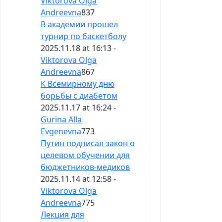
Viktorova Olga
Andreevna
837
В академии прошел
турнир по баскетболу
2025.11.18 at 16:13 -
Viktorova Olga
Andreevna
867
К Всемирному дню
борьбы с диабетом
2025.11.17 at 16:24 -
Gurina Alla
Evgenevna
773
Путин подписал закон о
целевом обучении для
бюджетников-медиков
2025.11.14 at 12:58 -
Viktorova Olga
Andreevna
775
Лекция для