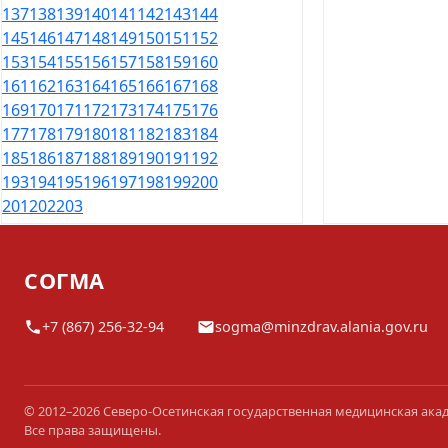
137
138
139
140
141
142
143
144
145
146
147
148
149
150
151
152
153
154
155
156
157
158
159
160
161
162
163
164
165
166
167
168
169
170
171
172
173
174
175
176
177
178
179
180
181
182
183
184
185
186
187
188
189
190
191
192
193
194
195
196
197
198
199
200
201
202
203
СОГМА
+7 (867) 256-32-94
sogma@minzdrav.alania.gov.ru
© 2012–2026 Северо-Осетинская государственная медицинская ака
Все права защищены.