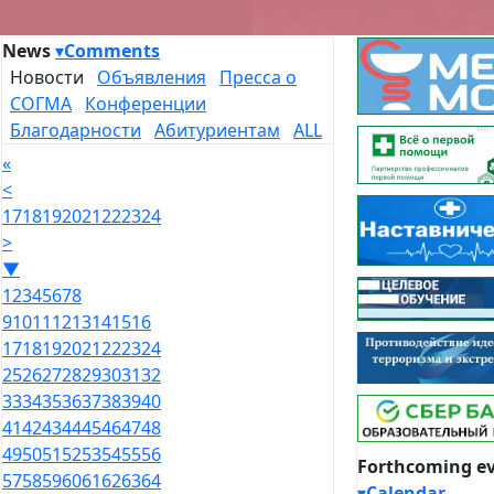
News
▾
Comments
Новости
Объявления
Пресса о
СОГМА
Конференции
Благодарности
Абитуриентам
ALL
«
<
17
18
19
20
21
22
23
24
>
▼
1
2
3
4
5
6
7
8
9
10
11
12
13
14
15
16
17
18
19
20
21
22
23
24
25
26
27
28
29
30
31
32
33
34
35
36
37
38
39
40
41
42
43
44
45
46
47
48
49
50
51
52
53
54
55
56
Forthcoming e
57
58
59
60
61
62
63
64
▾
Calendar