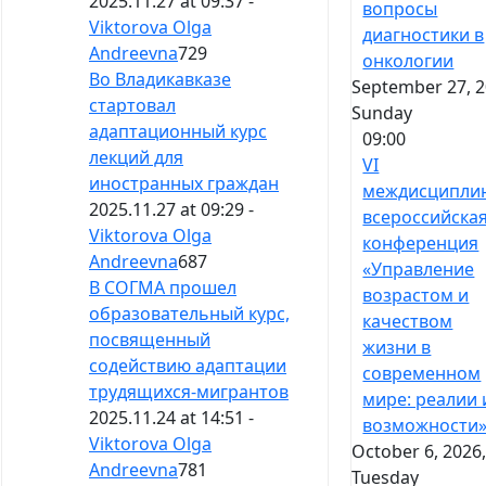
2025.11.27 at 09:37 -
вопросы
Viktorova Olga
диагностики в
Andreevna
729
онкологии
Во Владикавказе
September 27, 2
стартовал
Sunday
адаптационный курс
09:00
лекций для
VI
иностранных граждан
междисципли
2025.11.27 at 09:29 -
всероссийска
Viktorova Olga
конференция
Andreevna
687
«Управление
В СОГМА прошел
возрастом и
образовательный курс,
качеством
посвященный
жизни в
содействию адаптации
современном
трудящихся-мигрантов
мире: реалии 
2025.11.24 at 14:51 -
возможности
Viktorova Olga
October 6, 2026
Andreevna
781
Tuesday