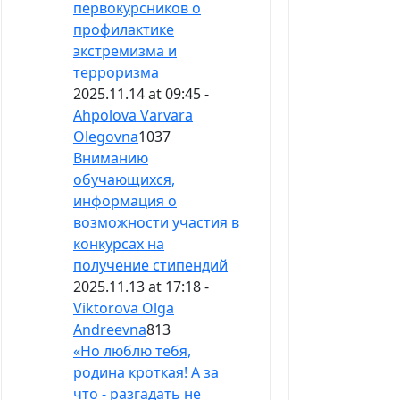
первокурсников о
профилактике
экстремизма и
терроризма
2025.11.14 at 09:45 -
Ahpolova Varvara
Olegovna
1037
Вниманию
обучающихся,
информация о
возможности участия в
конкурсах на
получение стипендий
2025.11.13 at 17:18 -
Viktorova Olga
Andreevna
813
«Но люблю тебя,
родина кроткая! А за
что - разгадать не