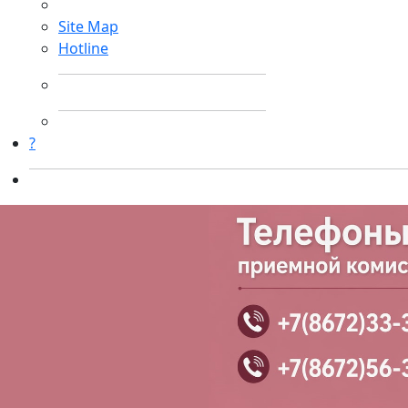
Site Map
Hotline
?