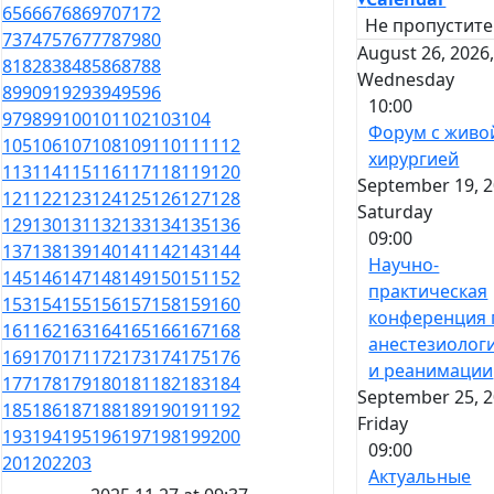
65
66
67
68
69
70
71
72
Не пропустите
73
74
75
76
77
78
79
80
August 26, 2026
81
82
83
84
85
86
87
88
Wednesday
89
90
91
92
93
94
95
96
10:00
97
98
99
100
101
102
103
104
Форум с живо
105
106
107
108
109
110
111
112
хирургией
113
114
115
116
117
118
119
120
September 19, 2
121
122
123
124
125
126
127
128
Saturday
129
130
131
132
133
134
135
136
09:00
137
138
139
140
141
142
143
144
Научно-
145
146
147
148
149
150
151
152
практическая
153
154
155
156
157
158
159
160
конференция 
161
162
163
164
165
166
167
168
анестезиолог
169
170
171
172
173
174
175
176
и реанимации
177
178
179
180
181
182
183
184
September 25, 2
185
186
187
188
189
190
191
192
Friday
193
194
195
196
197
198
199
200
09:00
201
202
203
Актуальные