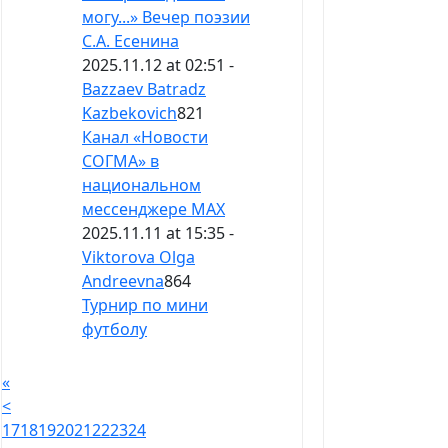
могу...» Вечер поэзии
С.А. Есенина
2025.11.12 at 02:51 -
Bazzaev Batradz
Kazbekovich
821
Канал «Новости
СОГМА» в
национальном
мессенджере MAX
2025.11.11 at 15:35 -
Viktorova Olga
Andreevna
864
Турнир по мини
футболу
«
<
17
18
19
20
21
22
23
24