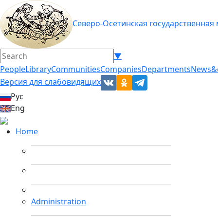
Северо-Осетинская государственная
▼
People
Library
Communities
Companies
Departments
News&
Версия для слабовидящих
Рус
Eng
Home
Administration