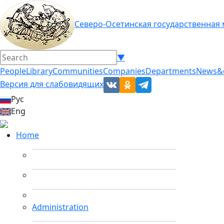
Северо-Осетинская государственная
▼
People
Library
Communities
Companies
Departments
News&
Версия для слабовидящих
Рус
Eng
Home
Administration