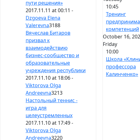
пути решения»
10:45
2017.11.11 at 00:11 -
Тренинг
Dzgoeva Elena
предпринима
Valerevna
3188
компетенций
Вячеслав Битаров
October 16, 202
призвал к
Friday
взаимодействию
10:00
бизнес-сообщество и
Школа «Клин
образовательные
профессора
учреждения республики
Калинченко»
2017.11.10 at 18:06 -
Viktorova Olga
Andreevna
3213
Настольный теннис -
игра для
целеустремленных
2017.11.10 at 17:49 -
Viktorova Olga
Andreevna
3220