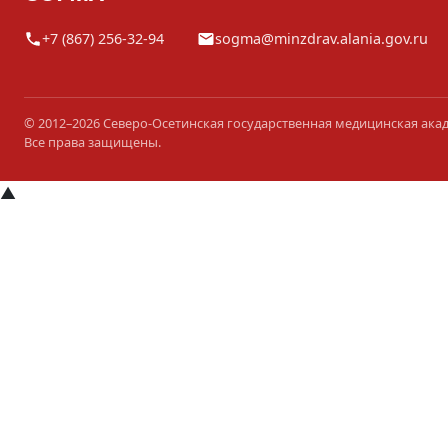
+7 (867) 256-32-94
sogma@minzdrav.alania.gov.ru
© 2012–2026 Северо-Осетинская государственная медицинская ака
Все права защищены.
▲