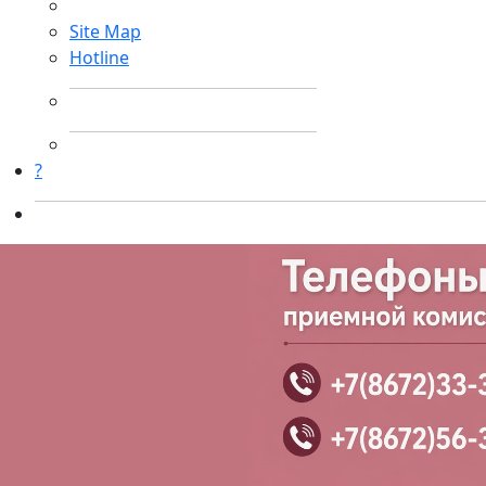
Site Map
Hotline
?