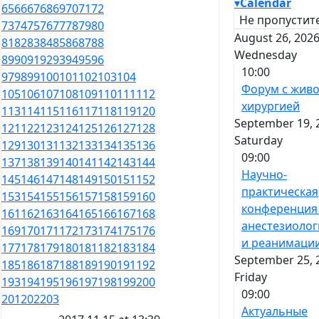
▾
Calendar
65
66
67
68
69
70
71
72
Не пропустите
73
74
75
76
77
78
79
80
August 26, 2026
81
82
83
84
85
86
87
88
Wednesday
89
90
91
92
93
94
95
96
10:00
97
98
99
100
101
102
103
104
Форум с жив
105
106
107
108
109
110
111
112
хирургией
113
114
115
116
117
118
119
120
September 19, 
121
122
123
124
125
126
127
128
Saturday
129
130
131
132
133
134
135
136
09:00
137
138
139
140
141
142
143
144
Научно-
145
146
147
148
149
150
151
152
практическая
153
154
155
156
157
158
159
160
конференция
161
162
163
164
165
166
167
168
анестезиолог
169
170
171
172
173
174
175
176
и реанимаци
177
178
179
180
181
182
183
184
September 25, 
185
186
187
188
189
190
191
192
Friday
193
194
195
196
197
198
199
200
09:00
201
202
203
Актуальные