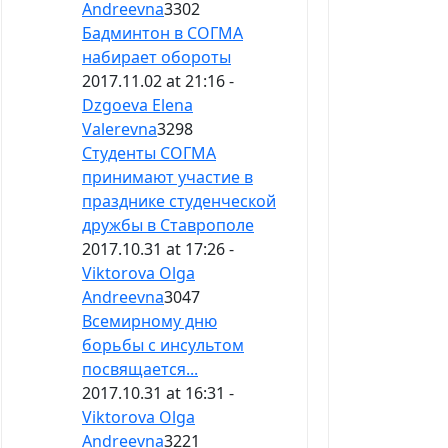
Andreevna
3302
Бадминтон в СОГМА
набирает обороты
2017.11.02 at 21:16 -
Dzgoeva Elena
Valerevna
3298
Студенты СОГМА
принимают участие в
празднике студенческой
дружбы в Ставрополе
2017.10.31 at 17:26 -
Viktorova Olga
Andreevna
3047
Всемирному дню
борьбы с инсультом
посвящается...
2017.10.31 at 16:31 -
Viktorova Olga
Andreevna
3221