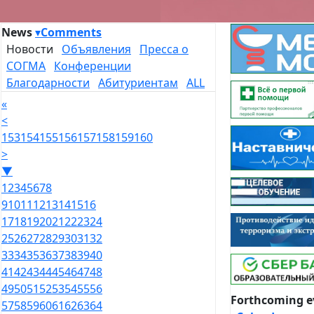
News
▾
Comments
Новости
Объявления
Пресса о
СОГМА
Конференции
Благодарности
Абитуриентам
ALL
«
<
153
154
155
156
157
158
159
160
>
▼
1
2
3
4
5
6
7
8
9
10
11
12
13
14
15
16
17
18
19
20
21
22
23
24
25
26
27
28
29
30
31
32
33
34
35
36
37
38
39
40
41
42
43
44
45
46
47
48
49
50
51
52
53
54
55
56
Forthcoming e
57
58
59
60
61
62
63
64