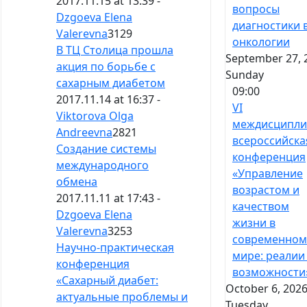
2017.11.15 at 13:39 -
вопросы
Dzgoeva Elena
диагностики 
Valerevna
3129
онкологии
В ТЦ Столица прошла
September 27, 
акция по борьбе с
Sunday
сахарным диабетом
09:00
2017.11.14 at 16:37 -
VI
Viktorova Olga
междисципли
Andreevna
2821
всероссийска
Создание системы
конференция
международного
«Управление
обмена
возрастом и
2017.11.11 at 17:43 -
качеством
Dzgoeva Elena
жизни в
Valerevna
3253
современном
Научно-практическая
мире: реалии
конференция
возможности
«Сахарный диабет:
October 6, 2026
актуальные проблемы и
Tuesday